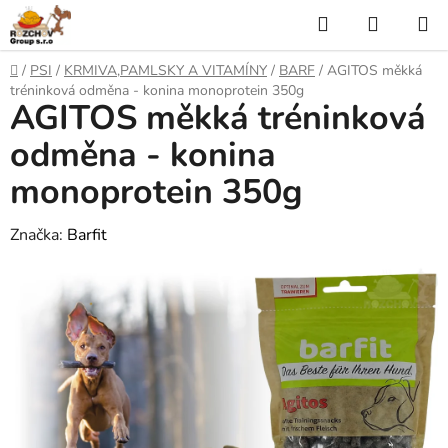
P
H
N
ř
l
Á
e
D
/
PSI
/
KRMIVA,PAMLSKY A VITAMÍNY
/
BARF
/
AGITOS měkká
j
o
e
K
tréninková odměna - konina monoprotein 350g
í
AGITOS měkká tréninková
m
t
ů
d
U
n
odměna - konina
a
a
P
monoprotein 350g
o
t
N
b
s
Značka:
Barfit
Í
a
h
K
O
Š
Í
K