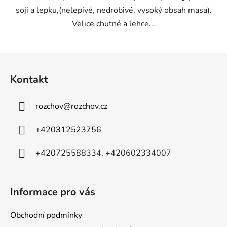
soji a lepku,(nelepivé, nedrobivé, vysoký obsah masa).
Velice chutné a lehce...
Z
á
Kontakt
p
a
rozchov
@
rozchov.cz
t
í
+420312523756
+420725588334, +420602334007
Informace pro vás
Obchodní podmínky