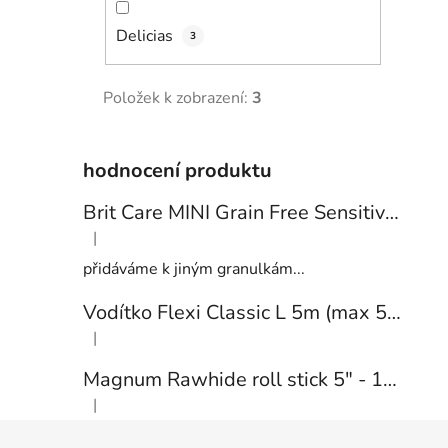
Delicias
3
Položek k zobrazení:
3
hodnocení produktu
Brit Care MINI Grain Free Sensitive 2kg
|
Hodnocení produktu je 5 z 5 hvězdiček.
přidáváme k jiným granulkám...
Vodítko Flexi Classic L 5m (max 50kg) pásek černá
|
Hodnocení produktu je 1 z 5 hvězdiček.
Magnum Rawhide roll stick 5" - 12,5cm (cca 40ks) BROWN/WHITE
|
Hodnocení produktu je 5 z 5 hvězdiček.