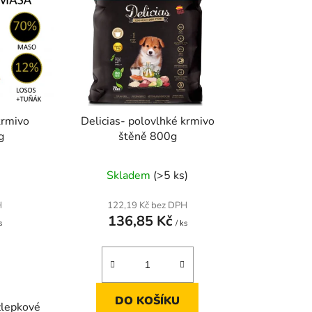
í
K
p
O
r
o
Š
d
u
Í
k
krmivo
Delicias- polovlhké krmivo
t
g
štěně 800g
K
ů
Skladem
(>5 ks)
H
122,19 Kč bez DPH
136,85 Kč
s
/ ks
DO KOŠÍKU
zlepkové