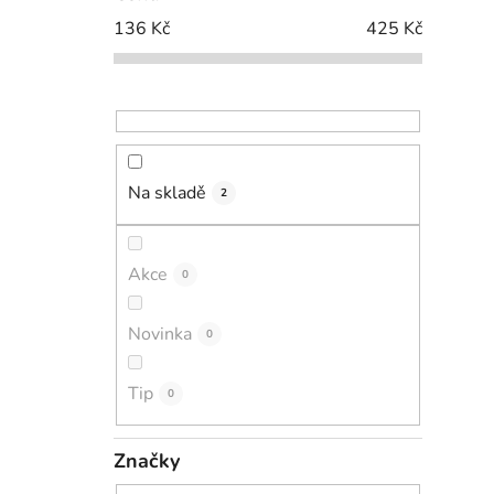
136
Kč
425
Kč
Na skladě
2
Akce
0
Novinka
0
Tip
0
Značky