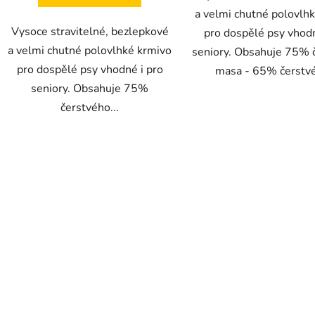
a velmi chutné polovlh
Vysoce stravitelné, bezlepkové
pro dospělé psy vhodn
a velmi chutné polovlhké krmivo
seniory. Obsahuje 75% 
pro dospělé psy vhodné i pro
masa - 65% čerstvé
seniory. Obsahuje 75%
čerstvého...
O
v
l
á
d
a
c
í
p
r
v