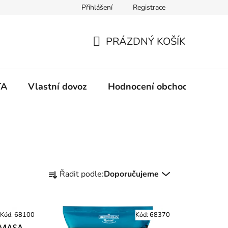
Přihlášení
Registrace
PRÁZDNÝ KOŠÍK
N
Á
TA
Vlastní dovoz
Hodnocení obchodu
Ko
K
U
P
Ř
Řadit podle:
Doporučujeme
a
N
z
e
Í
Kód:
68100
Kód:
68370
n