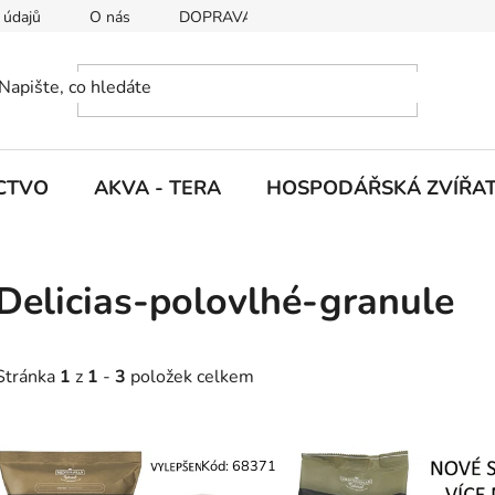
 údajů
O nás
DOPRAVA A PLATBY
CTVO
AKVA - TERA
HOSPODÁŘSKÁ ZVÍŘA
Delicias-polovlhé-granule
Stránka
1
z
1
-
3
položek celkem
V
ý
Kód:
68371