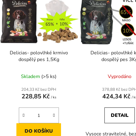
p
s
p
r
o
d
Delicias- polovlhké krmivo
Delicias- polovlhké 
u
dospělý pes 1,5Kg
dospělý pes 3K
k
t
Skladem
(>5 ks)
Vyprodáno
ů
204,33 Kč bez DPH
378,88 Kč bez DP
228,85 Kč
424,34 Kč
/ ks
/ k
DETAIL
DO KOŠÍKU
Vysoce stravitelné, be