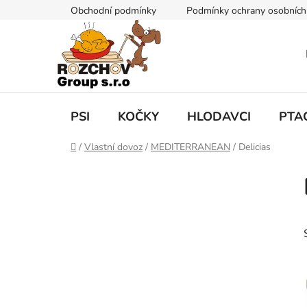
P
Obchodní podmínky
Podmínky ochrany osobních
ř
e
j
í
t
n
a
PSI
KOČKY
HLODAVCI
PTA
o
b
D
/
Vlastní dovoz
/
MEDITERRANEAN
/
Delicias
s
o
P
m
a
o
ů
h
s
t
r
a
n
n