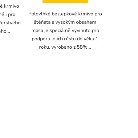
ké krmivo
Polovlhké bezlepkové krmivo pro
é i pro
štěňata s vysokým obsahem
čerstvého
masa je speciálně vyvinuto pro
ho...
podporu jejich růstu do věku 1
roku. vyrobeno z 58%...