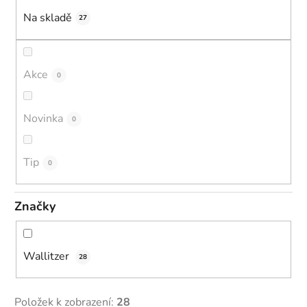
k
Na skladě
27
t
ů
Akce
0
Novinka
0
Tip
0
Značky
Wallitzer
28
Položek k zobrazení:
28