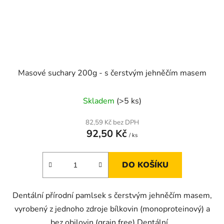
Masové suchary 200g - s čerstvým jehněčím masem
Skladem
(>5 ks)
82,59 Kč bez DPH
92,50 Kč
/ ks
DO KOŠÍKU
Dentální přírodní pamlsek s čerstvým jehněčím masem,
vyrobený z jednoho zdroje bílkovin (monoproteinový) a
bez obilovin (grain free) Dentální...