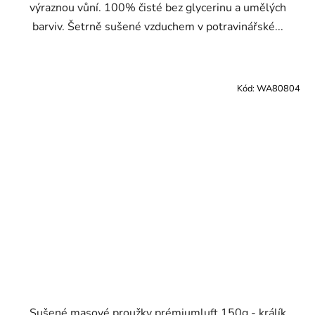
výraznou vůní. 100% čisté bez glycerinu a umělých
barviv. Šetrně sušené vzduchem v potravinářské...
Kód:
WA80804
Sušené masové proužky prémiumluft 150g - králík