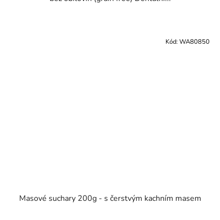
Kód:
WA80850
Masové suchary 200g - s čerstvým kachním masem