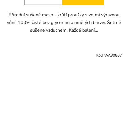
Přírodní sušené maso - krůtí proužky s velmi výraznou
vůní. 100% čisté bez glycerinu a umělých barviv. Šetrně
sušené vzduchem. Každé balení...
Kód:
WA80807