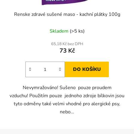
Renske zdravé sušené maso - kachní plátky 100g
Skladem
(>5 ks)
65,18 Kč bez DPH
73 Kč
DO KOŠÍKU
Nevymražováno! Sušeno pouze proudem
vzduchu! Použitím pouze jednoho zdroje bílkovin jsou
tyto odměny také velmi vhodné pro alergické psy,
nebo...
Z