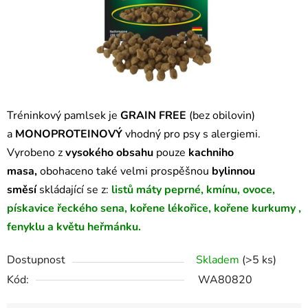
Tréninkový pamlsek je
GRAIN FREE
(bez obilovin)
a
MONOPROTEINOVÝ
vhodný pro psy s alergiemi.
Vyrobeno z
vysokého obsahu
pouze
kachniho
masa,
obohaceno také velmi prospěšnou
bylinnou
směsí
skládající se
z:
listů máty peprné, kmínu, ovoce,
pískavice řeckého sena, kořene lékořice, kořene kurkumy ,
fenyklu a květu heřmánku.
Dostupnost
Skladem
(>5 ks)
Kód:
WA80820