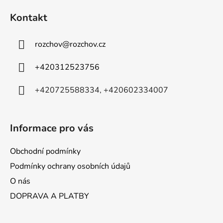
á
Kontakt
p
a
rozchov
@
rozchov.cz
t
í
+420312523756
+420725588334, +420602334007
Informace pro vás
Obchodní podmínky
Podmínky ochrany osobních údajů
O nás
DOPRAVA A PLATBY