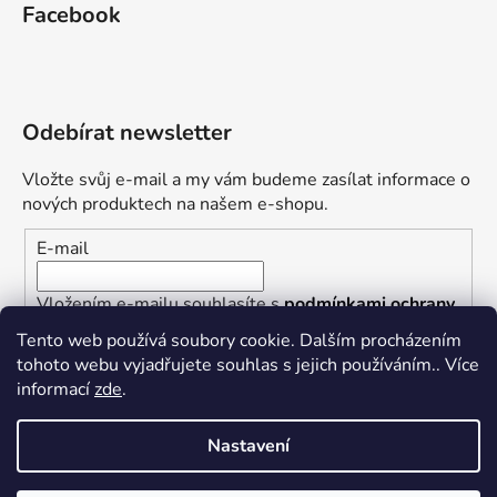
Facebook
Odebírat newsletter
Vložte svůj e-mail a my vám budeme zasílat informace o
nových produktech na našem e-shopu.
E-mail
Vložením e-mailu souhlasíte s
podmínkami ochrany
osobních údajů
Tento web používá soubory cookie. Dalším procházením
tohoto webu vyjadřujete souhlas s jejich používáním.. Více
PŘIHLÁSIT SE
informací
zde
.
Nastavení