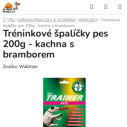
P
H
N
ř
l
Á
e
D
/
PSI
/
KRMIVA,PAMLSKY A VITAMÍNY
/
PAMLSKY
/
Tréninkové
j
o
e
K
špalíčky pes 200g - kachna s bramborem
í
Tréninkové špalíčky pes
m
t
ů
d
U
n
200g - kachna s
a
a
P
bramborem
o
t
N
b
s
Značka:
Wallitzer
Í
a
h
K
O
Š
Í
K