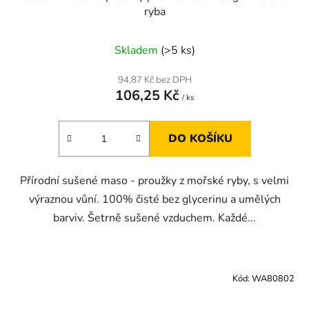
ryba
Skladem
(>5 ks)
94,87 Kč bez DPH
106,25 Kč
/ ks
DO KOŠÍKU
Přírodní sušené maso - proužky z mořské ryby, s velmi
výraznou vůní. 100% čisté bez glycerinu a umělých
barviv. Šetrně sušené vzduchem. Každé...
Kód:
WA80802