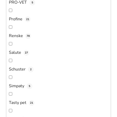
PRO-VET
5
Profine
21
Renske
78
Salute
27
Schuster
2
Simpaty
5
Tasty pet
21