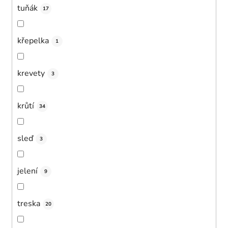
tuňák
17
křepelka
1
krevety
3
krůtí
34
sleď
3
jelení
9
treska
20