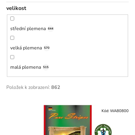
velikost
střední plemena
644
velká plemena
570
malá plemena
515
Položek k zobrazení:
862
V
ý
Kód:
WA80800
p
i