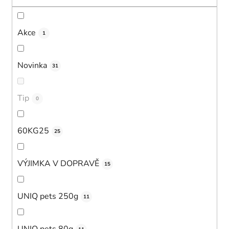
t
ů
Akce
1
Novinka
31
Tip
0
60KG25
25
VÝJIMKA V DOPRAVĚ
15
UNIQ pets 250g
11