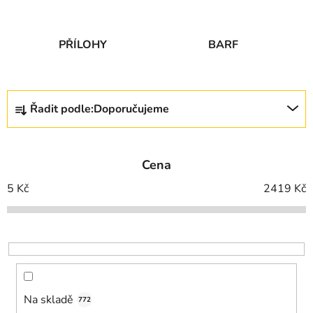
PRO ZDRAVÍ
PŘÍLOHY
BARF
Ř
Řadit podle:
Doporučujeme
a
z
e
Cena
n
í
5
Kč
2419
Kč
p
r
o
d
u
k
Na skladě
772