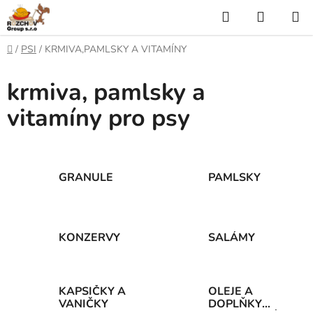
P
H
N
ř
l
Á
e
D
/
PSI
/
KRMIVA,PAMLSKY A VITAMÍNY
j
o
e
K
í
m
krmiva, pamlsky a
t
ů
d
U
n
vitamíny pro psy
a
a
P
o
t
N
b
s
Í
a
GRANULE
PAMLSKY
h
K
O
KONZERVY
SALÁMY
Š
Í
KAPSIČKY A
OLEJE A
K
VANIČKY
DOPLŇKY