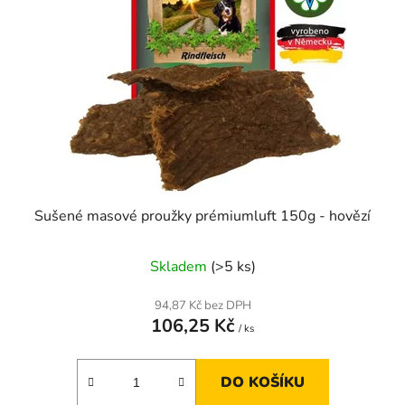
s
p
r
o
d
u
k
t
ů
Sušené masové proužky prémiumluft 150g - hovězí
Skladem
(>5 ks)
94,87 Kč bez DPH
106,25 Kč
/ ks
DO KOŠÍKU