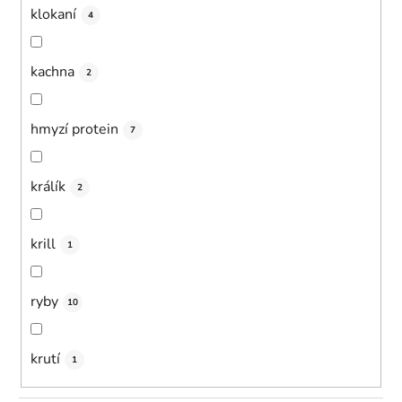
klokaní
4
kachna
2
hmyzí protein
7
králík
2
krill
1
ryby
10
krutí
1