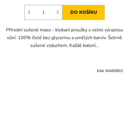
DO KOŠÍKU
Přírodní sušené maso - klokaní proužky s velmi výraznou
vůní. 100% čisté bez glycerinu a umělých barviv. Šetrně
sušené vzduchem. Každé balení...
Kód:
WA80803