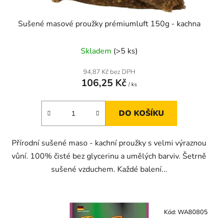
Sušené masové proužky prémiumluft 150g - kachna
Skladem
(>5 ks)
94,87 Kč bez DPH
106,25 Kč
/ ks
DO KOŠÍKU
Přírodní sušené maso - kachní proužky s velmi výraznou
vůní. 100% čisté bez glycerinu a umělých barviv. Šetrně
sušené vzduchem. Každé balení...
Kód:
WA80805