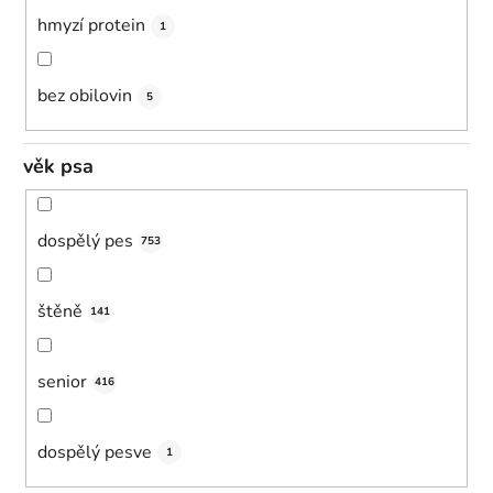
hmyzí protein
1
bez obilovin
5
věk psa
dospělý pes
753
štěně
141
senior
416
dospělý pesve
1