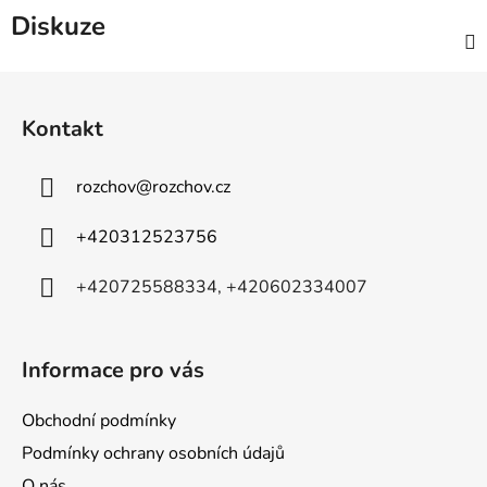
Diskuze
Z
á
Kontakt
p
a
rozchov
@
rozchov.cz
t
í
+420312523756
+420725588334, +420602334007
Informace pro vás
Obchodní podmínky
Podmínky ochrany osobních údajů
O nás