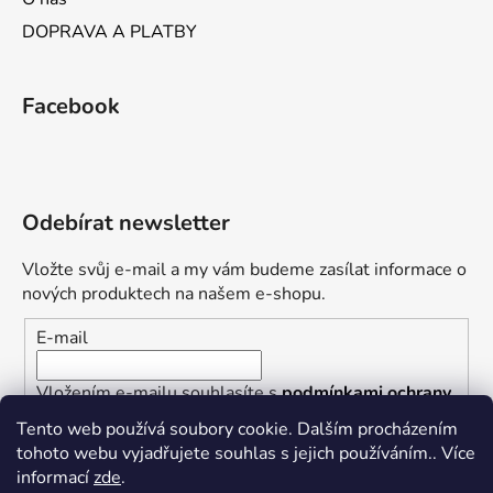
DOPRAVA A PLATBY
Facebook
Odebírat newsletter
Vložte svůj e-mail a my vám budeme zasílat informace o
nových produktech na našem e-shopu.
E-mail
Vložením e-mailu souhlasíte s
podmínkami ochrany
osobních údajů
Tento web používá soubory cookie. Dalším procházením
tohoto webu vyjadřujete souhlas s jejich používáním.. Více
PŘIHLÁSIT SE
informací
zde
.