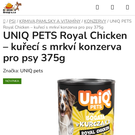
P
H
N
ř
l
Á
e
D
/
PSI
/
KRMIVA,PAMLSKY A VITAMÍNY
/
KONZERVY
/
UNIQ PETS
j
o
e
K
Royal Chicken – kuřecí s mrkví konzerva pro psy 375g
í
UNIQ PETS Royal Chicken
m
t
ů
d
U
n
– kuřecí s mrkví konzerva
a
a
P
pro psy 375g
o
t
N
b
s
Značka:
UNIQ pets
Í
a
NOVINKA
h
K
O
Š
Í
K