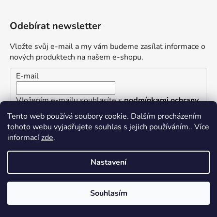
Odebírat newsletter
Vložte svůj e-mail a my vám budeme zasílat informace o
nových produktech na našem e-shopu.
E-mail
Vložením e-mailu souhlasíte s
podmínkami ochrany
osobních údajů
Tento web používá soubory cookie. Dalším procházením
tohoto webu vyjadřujete souhlas s jejich používáním.. Více
PŘIHLÁSIT SE
informací
zde
.
Nastavení
Vytvořil Shoptet
Souhlasím
Copyright 2026
ROZCHOV Group s.r.o.
. Všechna práva
vyhrazena.