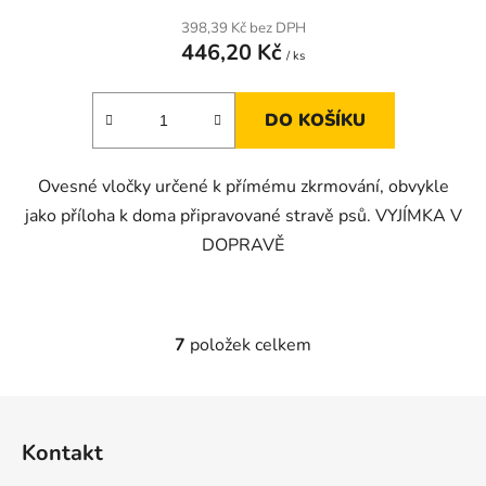
398,39 Kč bez DPH
446,20 Kč
/ ks
DO KOŠÍKU
Ovesné vločky určené k přímému zkrmování, obvykle
jako příloha k doma připravované stravě psů. VYJÍMKA V
DOPRAVĚ
7
položek celkem
O
v
l
Z
á
á
d
Kontakt
p
a