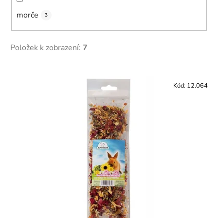
morče
3
Položek k zobrazení:
7
V
ý
Kód:
12.064
p
i
s
p
r
o
d
u
k
t