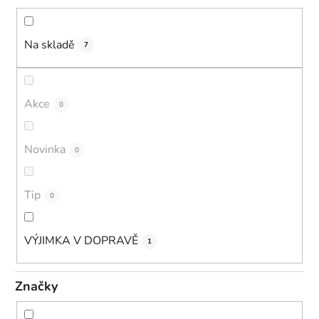
d
u
k
Na skladě
7
t
ů
Akce
0
Novinka
0
Tip
0
VÝJIMKA V DOPRAVĚ
1
Značky