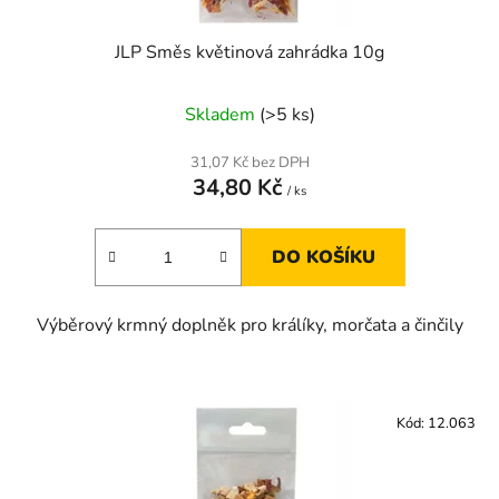
ů
JLP Směs květinová zahrádka 10g
Skladem
(>5 ks)
31,07 Kč bez DPH
34,80 Kč
/ ks
DO KOŠÍKU
Výběrový krmný doplněk pro králíky, morčata a činčily
Kód:
12.063