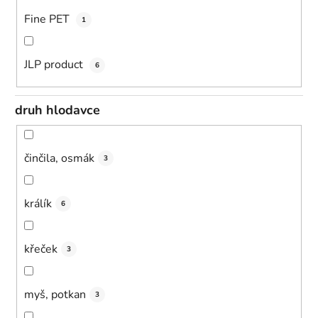
Fine PET
1
JLP product
6
druh hlodavce
činčila, osmák
3
králík
6
křeček
3
myš, potkan
3