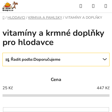
P
H
N
ř
l
Á
e
D
/
HLODAVCI
/
KRMIVA A PAMLSKY
/
VITAMÍNY A DOPLŇKY
j
o
e
K
í
m
vitamíny a krmné doplňky
t
ů
d
U
n
pro hlodavce
a
a
P
o
t
N
b
Ř
s
Řadit podle:
Doporučujeme
Í
a
a
z
h
K
e
Cena
O
n
í
25
Kč
447
Kč
Š
p
Í
r
o
K