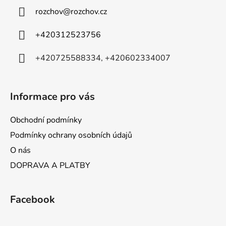
a
c
rozchov
@
rozchov.cz
t
í
p
í
+420312523756
r
v
+420725588334, +420602334007
k
y
v
ý
Informace pro vás
p
i
Obchodní podmínky
s
Podmínky ochrany osobních údajů
u
O nás
DOPRAVA A PLATBY
Facebook