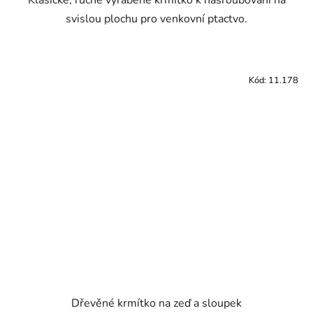
Klasické, ručně vyráběné krmítko k našroubování na
svislou plochu pro venkovní ptactvo.
Kód:
11.178
Dřevěné krmítko na zeď a sloupek