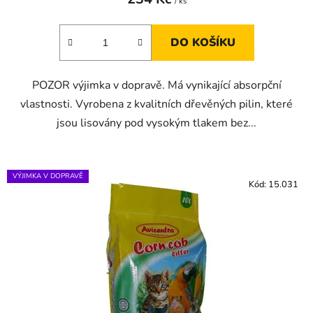
/ ks
DO KOŠÍKU
POZOR výjimka v dopravě. Má vynikající absorpční
vlastnosti. Vyrobena z kvalitních dřevěných pilin, které
jsou lisovány pod vysokým tlakem bez...
VÝJIMKA V DOPRAVĚ
Kód:
15.031