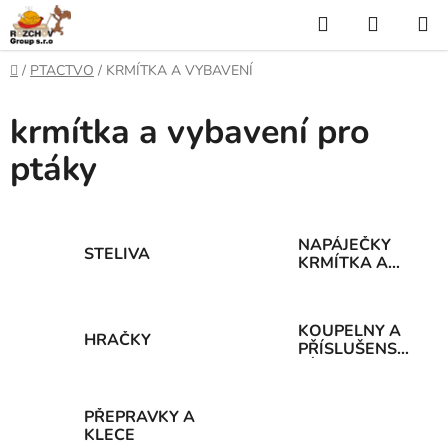
P
H
N
ř
l
Á
e
D
/
PTACTVO
/
KRMÍTKA A VYBAVENÍ
j
o
e
K
í
m
krmítka a vybavení pro
t
ů
d
U
n
ptáky
a
a
P
o
t
N
b
s
Í
NAPÁJEČKY
a
STELIVA
KRMÍTKA A
h
MISKY
K
O
KOUPELNY A
HRAČKY
PŘÍSLUŠENST
Š
VÍ
Í
PŘEPRAVKY A
K
KLECE