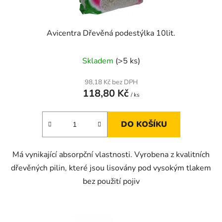
t
ů
Avicentra Dřevěná podestýlka 10lit.
Skladem
(>5 ks)
98,18 Kč bez DPH
118,80 Kč
/ ks
DO KOŠÍKU
Má vynikající absorpční vlastnosti. Vyrobena z kvalitních
dřevěných pilin, které jsou lisovány pod vysokým tlakem
bez použití pojiv