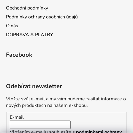
i
Obchodní podmínky
s
Podmínky ochrany osobních údajů
u
O nás
DOPRAVA A PLATBY
Facebook
Odebírat newsletter
Vložte svůj e-mail a my vám budeme zasílat informace o
nových produktech na našem e-shopu.
E-mail
Vložením e-mailu souhlasíte s
podmínkami ochrany