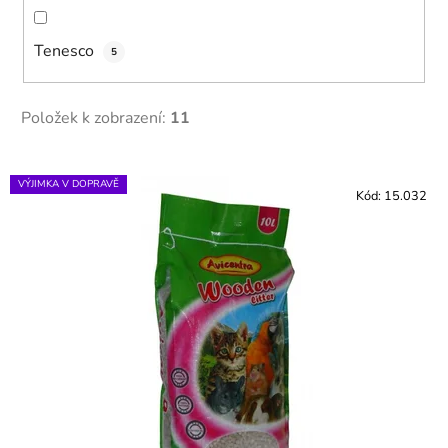
Tenesco
5
Položek k zobrazení:
11
V
VÝJIMKA V DOPRAVĚ
ý
Kód:
15.032
p
i
s
p
r
o
d
u
k