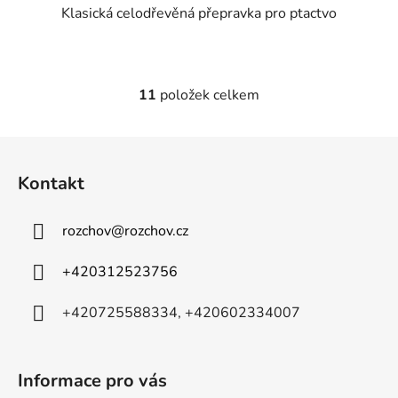
Klasická celodřevěná přepravka pro ptactvo
11
položek celkem
O
v
l
Z
á
á
d
Kontakt
p
a
a
c
rozchov
@
rozchov.cz
t
í
p
í
+420312523756
r
v
+420725588334, +420602334007
k
y
v
ý
Informace pro vás
p