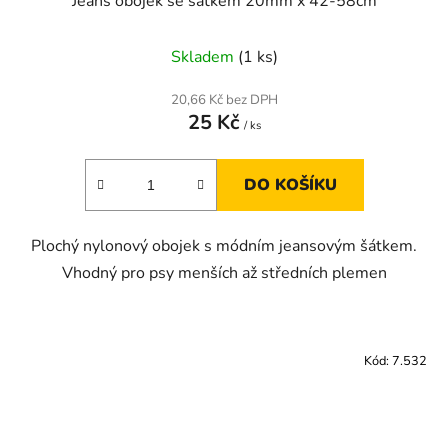
Jeans obojek se šátkem 20mm x 42-58cm
Skladem
(1 ks)
20,66 Kč bez DPH
25 Kč
/ ks
DO KOŠÍKU
Plochý nylonový obojek s módním jeansovým šátkem.
Vhodný pro psy menších až středních plemen
Kód:
7.532