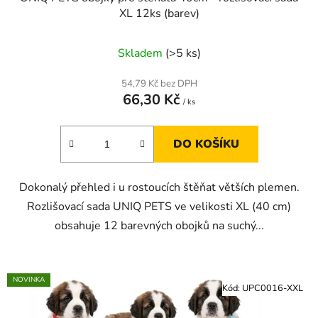
XL 12ks (barev)
Skladem
(>5 ks)
54,79 Kč bez DPH
66,30 Kč
/ ks
DO KOŠÍKU
Dokonalý přehled i u rostoucích štěňat větších plemen.
Rozlišovací sada UNIQ PETS ve velikosti XL (40 cm)
obsahuje 12 barevných obojků na suchý...
NOVINKA
Kód:
UPC0016-XXL