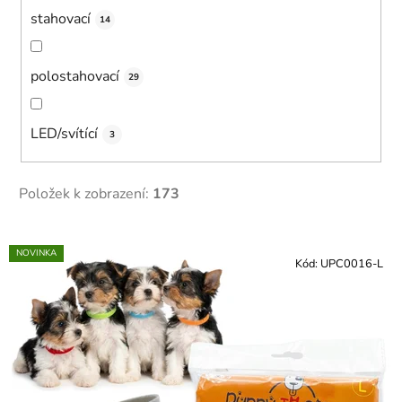
stahovací
14
polostahovací
29
LED/svítící
3
Položek k zobrazení:
173
V
NOVINKA
ý
Kód:
UPC0016-L
p
i
s
p
r