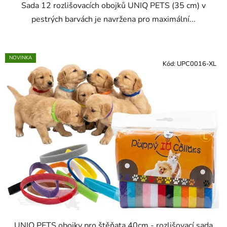
Sada 12 rozlišovacích obojků UNIQ PETS (35 cm) v
pestrých barvách je navržena pro maximální...
NOVINKA
Kód:
UPC0016-XL
UNIQ PETS obojky pro štěňata 40cm - rozlišovací sada