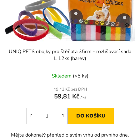
o
d
u
k
t
ů
UNIQ PETS obojky pro štěňata 35cm - rozlišovací sada
L 12ks (barev)
Skladem
(>5 ks)
49,43 Kč bez DPH
59,81 Kč
/ ks
DO KOŠÍKU
Mějte dokonalý přehled o svém vrhu od prvního dne.