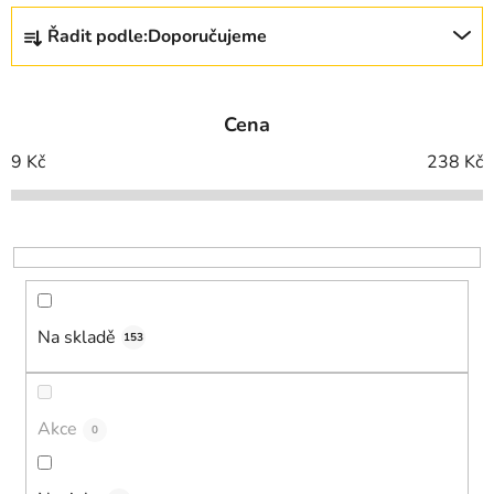
Ř
Řadit podle:
Doporučujeme
a
z
e
Cena
n
í
9
Kč
238
Kč
p
r
o
d
u
k
Na skladě
153
t
ů
Akce
0