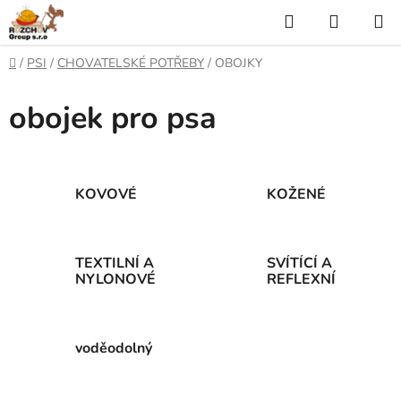
P
H
N
ř
l
Á
e
D
/
PSI
/
CHOVATELSKÉ POTŘEBY
/
OBOJKY
j
o
e
K
í
m
obojek pro psa
t
ů
d
U
n
a
a
P
o
t
N
b
KOVOVÉ
KOŽENÉ
s
Í
a
h
K
TEXTILNÍ A
SVÍTÍCÍ A
NYLONOVÉ
REFLEXNÍ
O
Š
voděodolný
Í
K