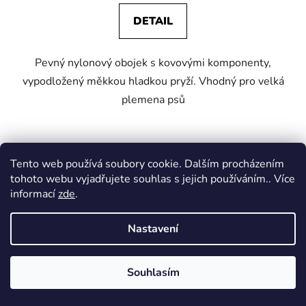
DETAIL
Pevný nylonový obojek s kovovými komponenty,
vypodložený měkkou hladkou pryží. Vhodný pro velká
plemena psů
Kód:
7.703
Tento web používá soubory cookie. Dalším procházením
tohoto webu vyjadřujete souhlas s jejich používáním.. Více
informací
zde
.
Nastavení
Souhlasím