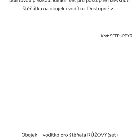
plastovou přezkou. Ideální set pro postupné navyknutí
štěňátka na obojek i vodítko. Dostupné v...
Kód:
SETPUPPYR
Obojek + vodítko pro štěňata RŮŽOVÝ(set)