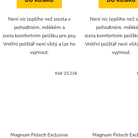
DO KOŠÍKU
DO KOŠÍKU
Není nic lepšího než siesta v
Není nic lepšího než s
pohodlném, měkkém a
pohodlném, měkk
zcela komfortním pelíšku pro psy.
zcela komfortním pelíšk
Vnitřní polštář není všitý a lze ho
Vnitřní polštář není všit
vyjmout.
vyjmout.
Kód:
23.216
Magnum Pelech Exclusive
Magnum Pelech Excl