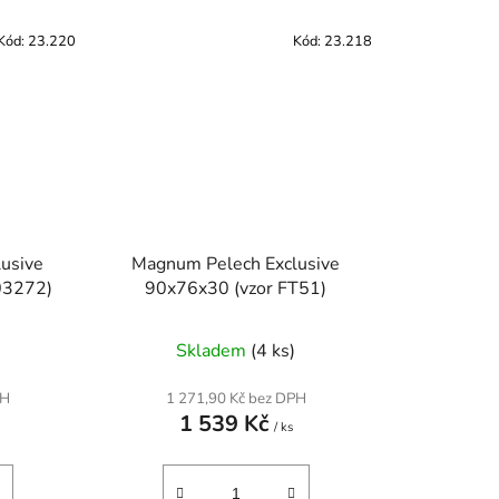
Kód:
23.220
Kód:
23.218
usive
Magnum Pelech Exclusive
03272)
90x76x30 (vzor FT51)
Skladem
(4 ks)
PH
1 271,90 Kč bez DPH
1 539 Kč
/ ks