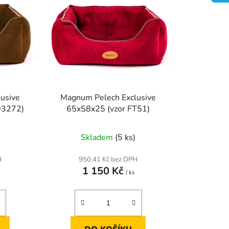
n
K
í
p
O
r
o
Š
d
u
Í
k
usive
Magnum Pelech Exclusive
t
K
03272)
65x58x25 (vzor FT51)
ů
Skladem
(5 ks)
H
950,41 Kč bez DPH
1 150 Kč
/ ks