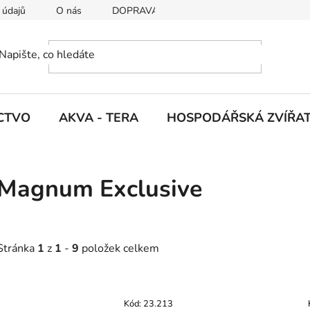
 údajů
O nás
DOPRAVA A PLATBY
CTVO
AKVA - TERA
HOSPODÁŘSKÁ ZVÍŘA
Magnum Exclusive
Stránka
1
z
1
-
9
položek celkem
V
ý
Kód:
23.213