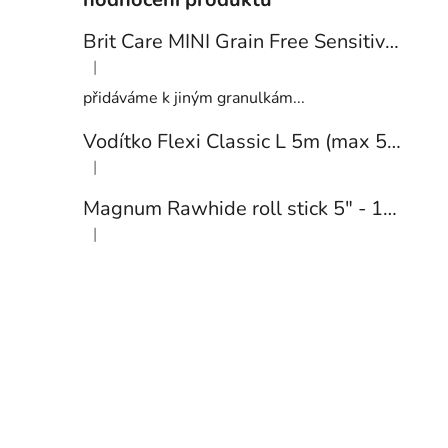
Brit Care MINI Grain Free Sensitive 2kg
|
Hodnocení produktu je 5 z 5 hvězdiček.
přidáváme k jiným granulkám...
Vodítko Flexi Classic L 5m (max 50kg) pásek černá
|
Hodnocení produktu je 1 z 5 hvězdiček.
Magnum Rawhide roll stick 5" - 12,5cm (cca 40ks) BROWN/WHITE
|
Hodnocení produktu je 5 z 5 hvězdiček.