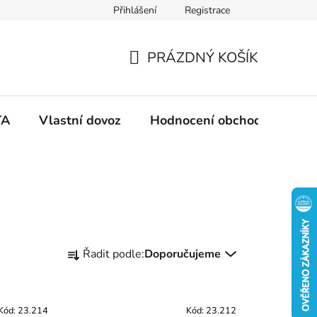
Přihlášení
Registrace
PRÁZDNÝ KOŠÍK
N
Á
TA
Vlastní dovoz
Hodnocení obchodu
Ko
K
U
P
Ř
N
Řadit podle:
Doporučujeme
a
z
Í
e
Kód:
23.214
Kód:
23.212