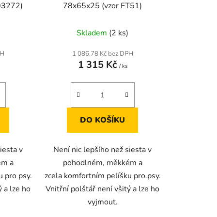
03272)
78x65x25 (vzor FT51)
Skladem
(2 ks)
PH
1 086,78 Kč bez DPH
1 315 Kč
/ ks
DO KOŠÍKU
iesta v
Není nic lepšího než siesta v
ém a
pohodlném, měkkém a
u pro psy.
zcela komfortním pelíšku pro psy.
ý a lze ho
Vnitřní polštář není všitý a lze ho
vyjmout.