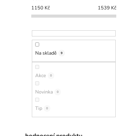
1150
Kč
1539
Kč
Na skladě
9
Akce
0
Novinka
0
Tip
0
hodnocení produktu