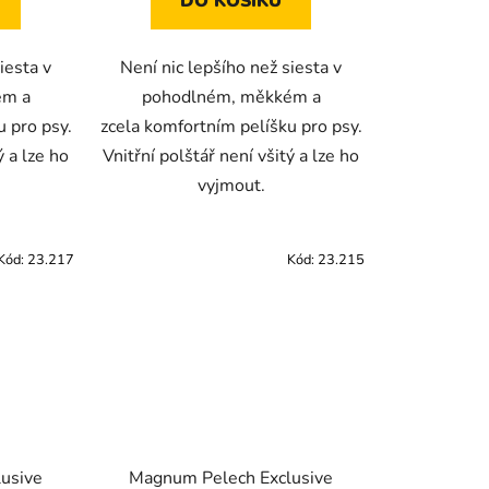
DO KOŠÍKU
iesta v
Není nic lepšího než siesta v
ém a
pohodlném, měkkém a
u pro psy.
zcela komfortním pelíšku pro psy.
ý a lze ho
Vnitřní polštář není všitý a lze ho
vyjmout.
Kód:
23.217
Kód:
23.215
usive
Magnum Pelech Exclusive