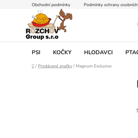
P
Obchodní podmínky
Podmínky ochrany osobních
ř
e
j
í
t
n
a
PSI
KOČKY
HLODAVCI
PTA
o
b
D
/
Prodávané značky
/
Magnum Exclusive
s
o
P
m
a
o
ů
h
s
t
r
a
n
n