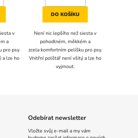
DO KOŠÍKU
iesta v
Není nic lepšího než siesta v
ém a
pohodlném, měkkém a
u pro psy.
zcela komfortním pelíšku pro psy.
ý a lze ho
Vnitřní polštář není všitý a lze ho
vyjmout.
Odebírat newsletter
Vložte svůj e-mail a my vám
budeme zasílat informace o nových