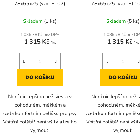
78x65x25 (vzor FT02)
78x65x25 (vzor FT1
Skladem
(1 ks)
Skladem
(5 ks)
1 086,78 Kč bez DPH
1 086,78 Kč bez D
1 315 Kč
1 315 Kč
/ ks
/ ks
DO KOŠÍKU
DO KOŠÍKU
Není nic lepšího než siesta v
Není nic lepšího než s
pohodlném, měkkém a
pohodlném, měkk
zcela komfortním pelíšku pro psy.
zcela komfortním pelíšk
Vnitřní polštář není všitý a lze ho
Vnitřní polštář není všit
vyjmout.
vyjmout.