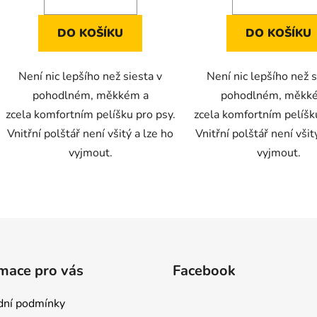
DO KOŠÍKU
DO KOŠÍKU
Není nic lepšího než siesta v
Není nic lepšího než s
pohodlném, měkkém a
pohodlném, měkk
zcela komfortním pelíšku pro psy.
zcela komfortním pelíšk
Vnitřní polštář není všitý a lze ho
Vnitřní polštář není všit
vyjmout.
vyjmout.
O
v
l
á
d
mace pro vás
Facebook
a
c
ní podmínky
í