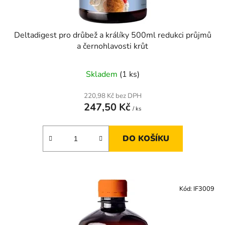
t
ů
Deltadigest pro drůbež a králíky 500ml redukci průjmů
a černohlavosti krůt
Skladem
(1 ks)
220,98 Kč bez DPH
247,50 Kč
/ ks
DO KOŠÍKU
Kód:
IF3009