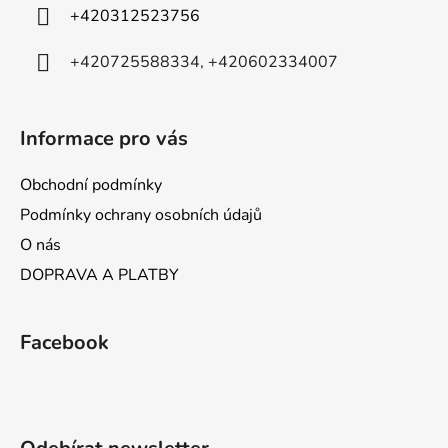
p
í
+420312523756
r
v
+420725588334, +420602334007
k
y
v
ý
Informace pro vás
p
i
Obchodní podmínky
s
Podmínky ochrany osobních údajů
u
O nás
DOPRAVA A PLATBY
Facebook