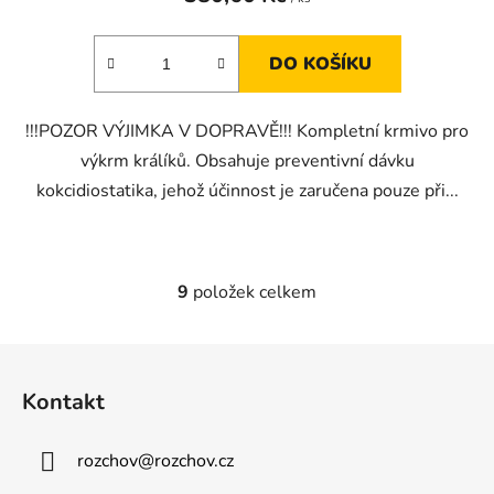
DO KOŠÍKU
!!!POZOR VÝJIMKA V DOPRAVĚ!!! Kompletní krmivo pro
výkrm králíků. Obsahuje preventivní dávku
kokcidiostatika, jehož účinnost je zaručena pouze při...
9
položek celkem
O
v
l
Z
á
á
d
Kontakt
p
a
a
c
rozchov
@
rozchov.cz
t
í