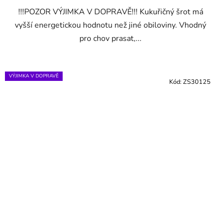
!!!POZOR VÝJIMKA V DOPRAVĚ!!! Kukuřičný šrot má
vyšší energetickou hodnotu než jiné obiloviny. Vhodný
pro chov prasat,...
VÝJIMKA V DOPRAVĚ
Kód:
ZS30125