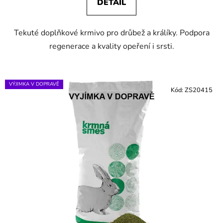
DETAIL
Tekuté doplňkové krmivo pro drůbež a králíky. Podpora
regenerace a kvality opeření i srsti.
VÝJIMKA V DOPRAVĚ
Kód:
ZS20415