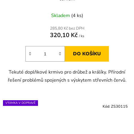
Skladem
(4 ks)
285,80 Kč bez DPH
320,10 Kč
/ ks
DO KOŠÍKU
Tekuté doplňkové krmivo pro drůbež a králíky. Přírodní
řešení problémů spojených s výskytem střevních červů.
VÝJIMKA V DOPRAVĚ
Kód:
ZS30115