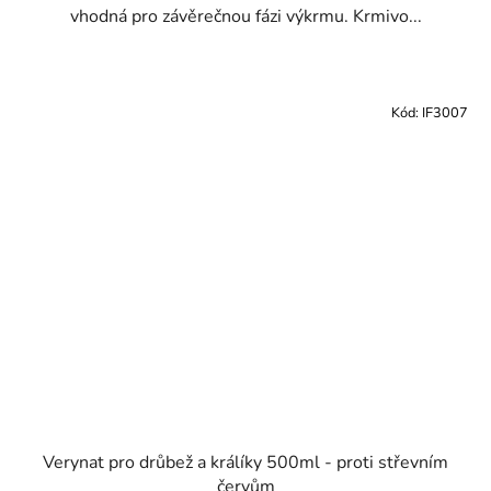
vhodná pro závěrečnou fázi výkrmu. Krmivo...
Kód:
IF3007
Verynat pro drůbež a králíky 500ml - proti střevním
červům