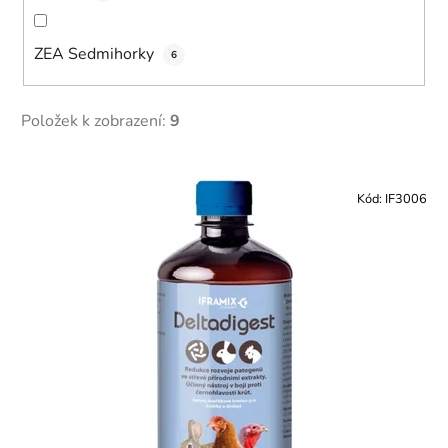
ZEA Sedmihorky
6
Položek k zobrazení:
9
V
ý
Kód:
IF3006
p
i
s
p
r
o
d
u
k