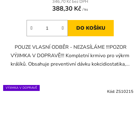
346,70 Kč bez DPH
388,30 Kč
/ ks
DO KOŠÍKU
POUZE VLASNÍ ODBĚR - NEZASÍLÁME !!!POZOR
VÝJIMKA V DOPRAVĚ!!! Kompletní krmivo pro výkrm
králíků. Obsahuje preventivní dávku kokcidiostatika,...
VÝJIMKA V DOPRAVĚ
Kód:
ZS10215