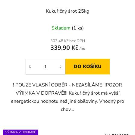
Kukuřičný šrot 25kg
Skladem
(1 ks)
303,48 Kč bez DPH
339,90 Kč
/ ks
DO KOŠÍKU
! POUZE VLASNÍ ODBĚR - NEZASÍLÁME !!POZOR
VÝJIMKA V DOPRAVĚ!!! Kukuřičný šrot má vyšší
energetickou hodnotu než jiné obiloviny. Vhodný pro
chov...
VÝJIMKA V DOPRAVĚ