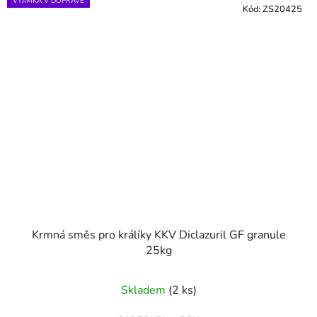
VÝJIMKA V DOPRAVĚ
Kód:
ZS20425
Krmná směs pro králíky KKV Diclazuril GF granule
25kg
Skladem
(2 ks)