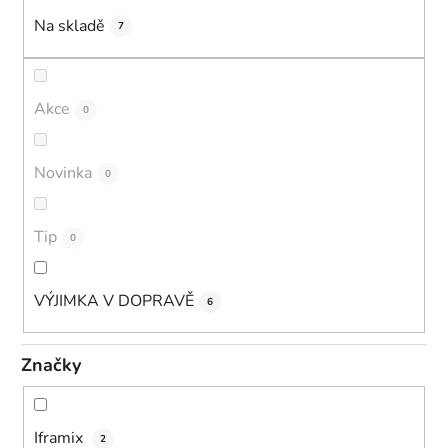
k
Na skladě
7
t
ů
Akce
0
Novinka
0
Tip
0
VÝJIMKA V DOPRAVĚ
6
Značky
Iframix
2