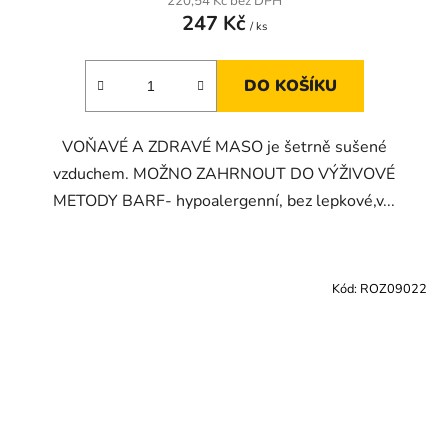
220,54 Kč bez DPH
247 Kč
/ ks
DO KOŠÍKU
VOŇAVÉ A ZDRAVÉ MASO je šetrně sušené
vzduchem. MOŽNO ZAHRNOUT DO VÝŽIVOVÉ
METODY BARF- hypoalergenní, bez lepkové,v...
Kód:
ROZ09022