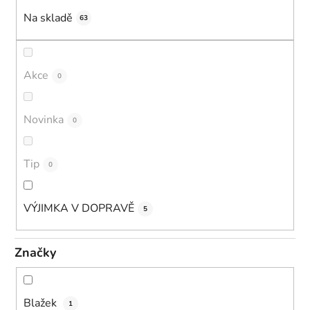
k
Na skladě
63
t
ů
Akce
0
Novinka
0
Tip
0
VÝJIMKA V DOPRAVĚ
5
Značky
Blažek
1