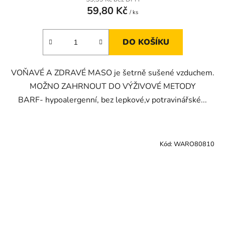
59,80 Kč
/ ks
DO KOŠÍKU
VOŇAVÉ A ZDRAVÉ MASO je šetrně sušené vzduchem.
MOŽNO ZAHRNOUT DO VÝŽIVOVÉ METODY
BARF- hypoalergenní, bez lepkové,v potravinářské...
Kód:
WARO80810