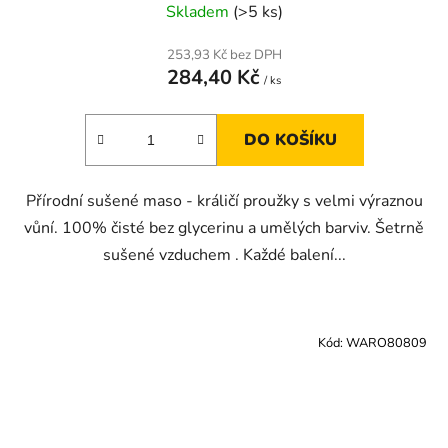
Skladem
(>5 ks)
253,93 Kč bez DPH
284,40 Kč
/ ks
DO KOŠÍKU
Přírodní sušené maso - králičí proužky s velmi výraznou
vůní. 100% čisté bez glycerinu a umělých barviv. Šetrně
sušené vzduchem . Každé balení...
Kód:
WARO80809