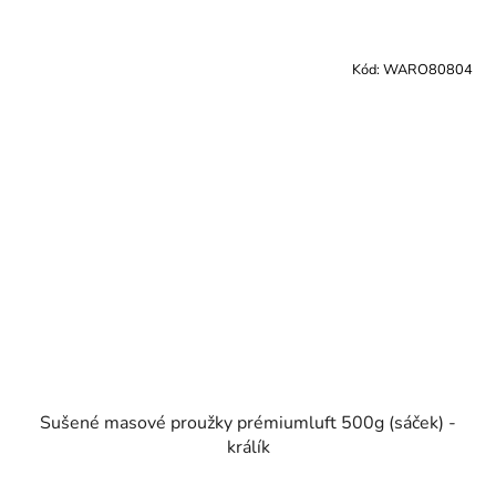
Kód:
WARO80804
Sušené masové proužky prémiumluft 500g (sáček) -
králík