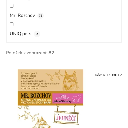
Mr. Rozchov
79
UNIQ pets
2
Položek k zobrazení:
82
V
ý
Kód:
ROZ09012
p
i
s
p
r
o