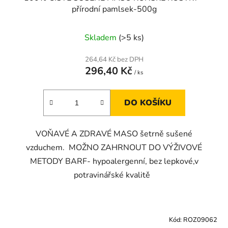
přírodní pamlsek-500g
Skladem
(>5 ks)
264,64 Kč bez DPH
296,40 Kč
/ ks
DO KOŠÍKU
VOŇAVÉ A ZDRAVÉ MASO šetrně sušené
vzduchem. MOŽNO ZAHRNOUT DO VÝŽIVOVÉ
METODY BARF- hypoalergenní, bez lepkové,v
potravinářské kvalitě
Kód:
ROZ09062