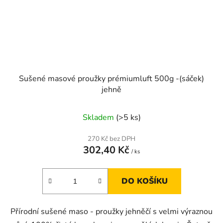
Sušené masové proužky prémiumluft 500g -(sáček)
jehně
Skladem
(>5 ks)
270 Kč bez DPH
302,40 Kč
/ ks
DO KOŠÍKU
Přírodní sušené maso - proužky jehněčí s velmi výraznou