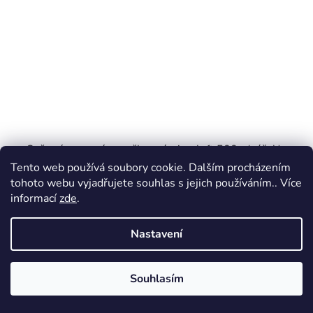
Sušené masové proužky prémiumluft 500g (sáček)-
hovězí
Tento web používá soubory cookie. Dalším procházením
tohoto webu vyjadřujete souhlas s jejich používáním.. Více
informací
zde
.
Skladem
(>5 ks)
Nastavení
253,93 Kč bez DPH
284,40 Kč
/ ks
Souhlasím
DO KOŠÍKU