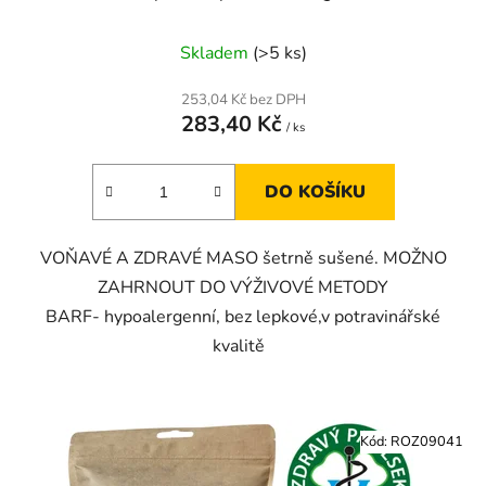
Skladem
(>5 ks)
253,04 Kč bez DPH
283,40 Kč
/ ks
DO KOŠÍKU
VOŇAVÉ A ZDRAVÉ MASO šetrně sušené. MOŽNO
ZAHRNOUT DO VÝŽIVOVÉ METODY
BARF- hypoalergenní, bez lepkové,v potravinářské
kvalitě
Kód:
ROZ09041