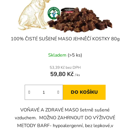
d
u
k
t
ů
100% ČISTÉ SUŠENÉ MASO JEHNĚČÍ KOSTKY 80g
Skladem
(>5 ks)
53,39 Kč bez DPH
59,80 Kč
/ ks
DO KOŠÍKU
VOŇAVÉ A ZDRAVÉ MASO šetrně sušené
vzduchem. MOŽNO ZAHRNOUT DO VÝŽIVOVÉ
METODY BARF- hypoalergenní, bez lepkové,v