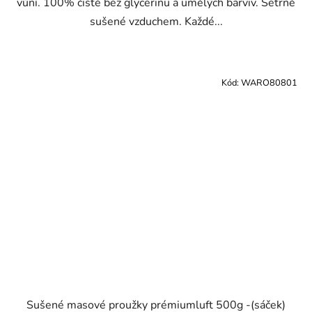
vůní. 100% čisté bez glycerinu a umělých barviv. Šetrně
sušené vzduchem. Každé...
Kód:
WARO80801
Sušené masové proužky prémiumluft 500g -(sáček)