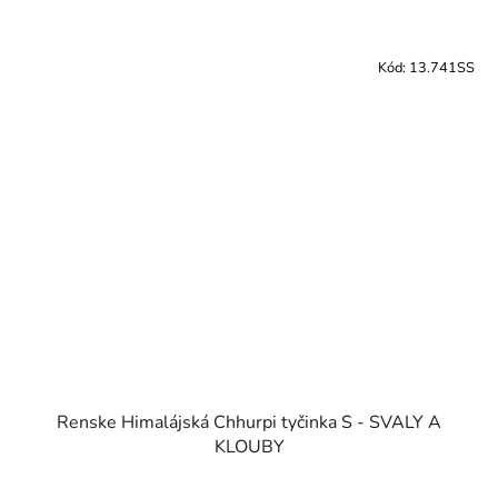
Kód:
13.741SS
Renske Himalájská Chhurpi tyčinka S - SVALY A
KLOUBY