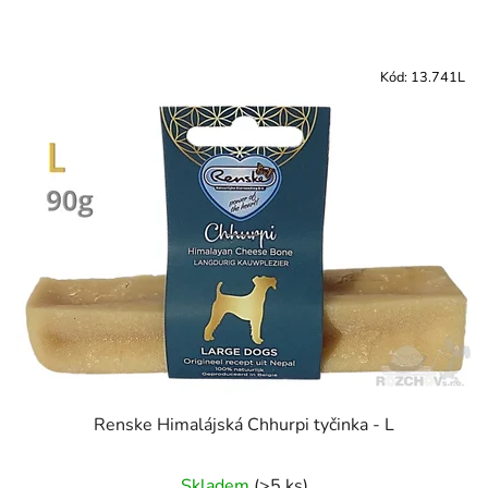
V
ý
Kód:
13.741L
p
i
s
p
r
o
d
u
k
t
ů
Renske Himalájská Chhurpi tyčinka - L
Skladem
(>5 ks)