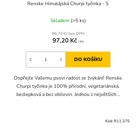
Renske Himalájská Churpi tyčinka - S
Skladem
(>5 ks)
86,79 Kč bez DPH
97,20 Kč
/ ks
DO KOŠÍKU
Dopřejte Vašemu psovi radost ze žvýkání! Renske
Churpi tyčinka je 100% přírodní, vegetariánská,
bezlepková a bez obilovin. Jednou z největších...
Kód:
R11.375