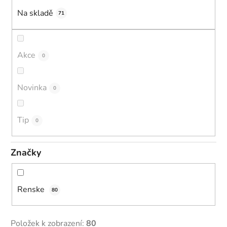
k
Na skladě
71
t
ů
Akce
0
Novinka
0
Tip
0
Značky
Renske
80
Položek k zobrazení:
80