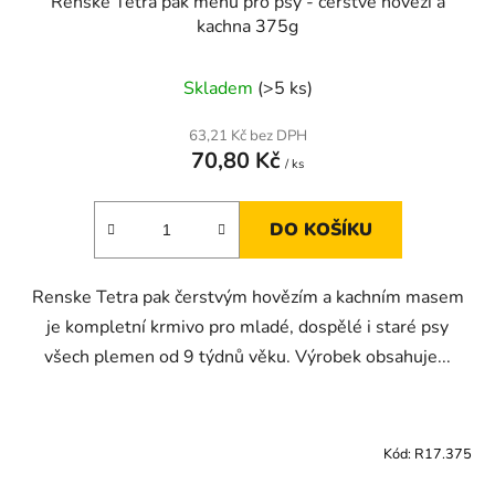
Renske Tetra pak menu pro psy - čerstvé hovězí a
kachna 375g
Skladem
(>5 ks)
63,21 Kč bez DPH
70,80 Kč
/ ks
DO KOŠÍKU
Renske Tetra pak čerstvým hovězím a kachním masem
je kompletní krmivo pro mladé, dospělé i staré psy
všech plemen od 9 týdnů věku. Výrobek obsahuje...
Kód:
R17.375