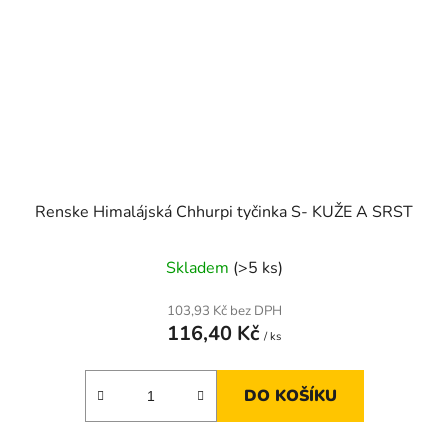
Renske Himalájská Chhurpi tyčinka S- KUŽE A SRST
Skladem
(>5 ks)
103,93 Kč bez DPH
116,40 Kč
/ ks
DO KOŠÍKU