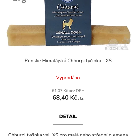
Renske Himalájská Chhurpi tyčinka - XS
Vyprodáno
61,07 Kč bez DPH
68,40 Kč
/ ks
DETAIL
Chhurpi tyčinka vel. XS pro malá nebo střední plemena