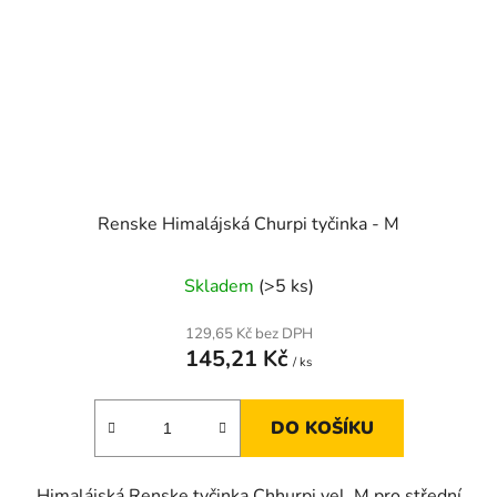
Renske Himalájská Churpi tyčinka - M
Skladem
(>5 ks)
129,65 Kč bez DPH
145,21 Kč
/ ks
DO KOŠÍKU
Himalájská Renske tyčinka Chhurpi vel. M pro střední