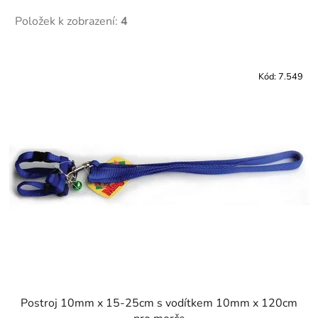
Položek k zobrazení:
4
V
ý
Kód:
7.549
p
i
s
p
r
o
d
u
k
t
ů
Postroj 10mm x 15-25cm s vodítkem 10mm x 120cm