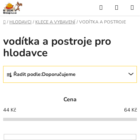
P
H
N
ř
l
Á
e
D
/
HLODAVCI
/
KLECE A VYBAVENÍ
/
VODÍTKA A POSTROJE
j
o
e
K
í
m
vodítka a postroje pro
t
ů
d
U
n
hlodavce
a
a
P
o
t
N
b
Ř
s
Řadit podle:
Doporučujeme
Í
a
a
z
h
K
e
Cena
O
n
í
44
Kč
64
Kč
Š
p
Í
r
o
K