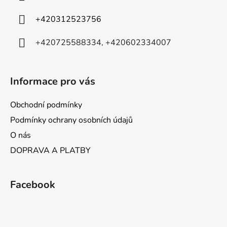
t
í
p
í
+420312523756
r
v
+420725588334, +420602334007
k
y
v
ý
Informace pro vás
p
i
Obchodní podmínky
s
Podmínky ochrany osobních údajů
u
O nás
DOPRAVA A PLATBY
Facebook