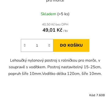
pro morče
Skladem
(>5 ks)
40,50 Kč bez DPH
49,01 Kč
/ ks
DO KOŠÍKU
Lehoučký nylonový postroj s rolničkou pro morče, v
soupravě s vodítkem. Postroj nastavitelný 15-25cm,
popruh šíře 10mm.Vodítko délka 120cm, šíře 10mm.
Kód:
7.608