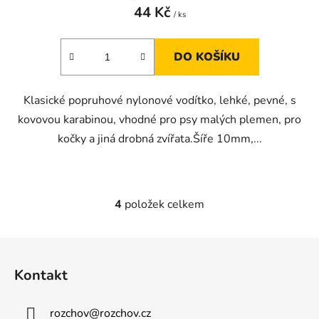
44 Kč
/ ks
DO KOŠÍKU
Klasické popruhové nylonové vodítko, lehké, pevné, s
kovovou karabinou, vhodné pro psy malých plemen, pro
kočky a jiná drobná zvířata.Šíře 10mm,...
4
položek celkem
O
v
l
Z
á
á
d
Kontakt
p
a
a
c
rozchov
@
rozchov.cz