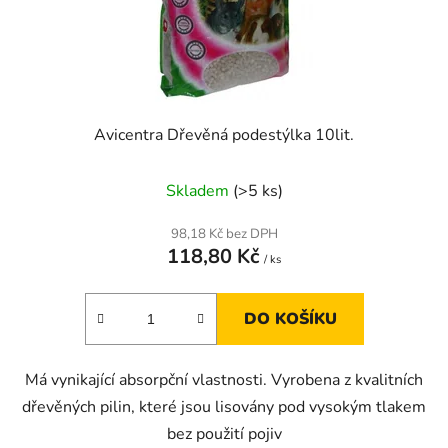
d
u
k
t
ů
Avicentra Dřevěná podestýlka 10lit.
Skladem
(>5 ks)
98,18 Kč bez DPH
118,80 Kč
/ ks
DO KOŠÍKU
Má vynikající absorpční vlastnosti. Vyrobena z kvalitních
dřevěných pilin, které jsou lisovány pod vysokým tlakem
bez použití pojiv