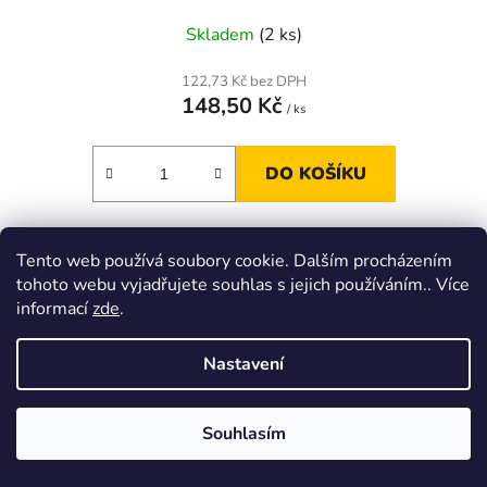
Skladem
(2 ks)
122,73 Kč bez DPH
148,50 Kč
/ ks
DO KOŠÍKU
Domeček pro králíky vhodný do každého typu ubikace.
Tento web používá soubory cookie. Dalším procházením
tohoto webu vyjadřujete souhlas s jejich používáním.. Více
informací
zde
.
Kód:
11.157
Nastavení
Souhlasím