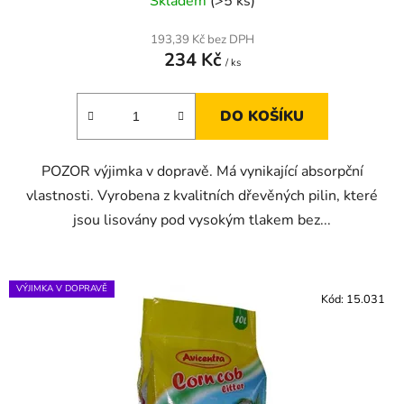
Skladem
(>5 ks)
193,39 Kč bez DPH
234 Kč
/ ks
DO KOŠÍKU
POZOR výjimka v dopravě. Má vynikající absorpční
vlastnosti. Vyrobena z kvalitních dřevěných pilin, které
jsou lisovány pod vysokým tlakem bez...
VÝJIMKA V DOPRAVĚ
Kód:
15.031