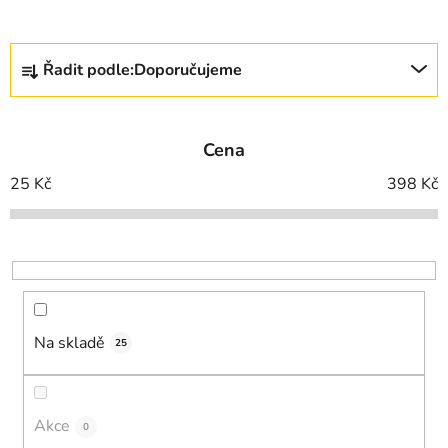
Ř
Řadit podle:
Doporučujeme
a
z
e
Cena
n
í
25
Kč
398
Kč
p
r
o
d
u
k
Na skladě
25
t
ů
Akce
0