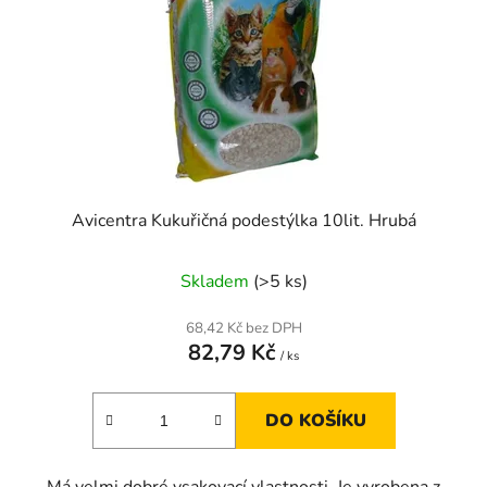
Avicentra Kukuřičná podestýlka 10lit. Hrubá
Skladem
(>5 ks)
68,42 Kč bez DPH
82,79 Kč
/ ks
DO KOŠÍKU
Má velmi dobré vsakovací vlastnosti. Je vyrobena z