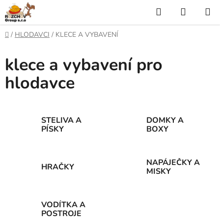
P
H
N
ř
l
Á
e
D
/
HLODAVCI
/
KLECE A VYBAVENÍ
j
o
e
K
í
m
klece a vybavení pro
t
ů
d
U
n
hlodavce
a
a
P
o
t
N
b
s
Í
STELIVA A
DOMKY A
a
PÍSKY
BOXY
h
K
O
NAPÁJEČKY A
HRAČKY
MISKY
Š
Í
VODÍTKA A
K
POSTROJE