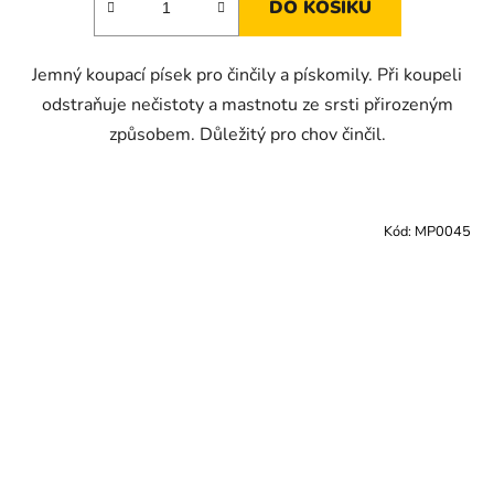
DO KOŠÍKU
Jemný koupací písek pro činčily a pískomily. Při koupeli
odstraňuje nečistoty a mastnotu ze srsti přirozeným
způsobem. Důležitý pro chov činčil.
Kód:
MP0045