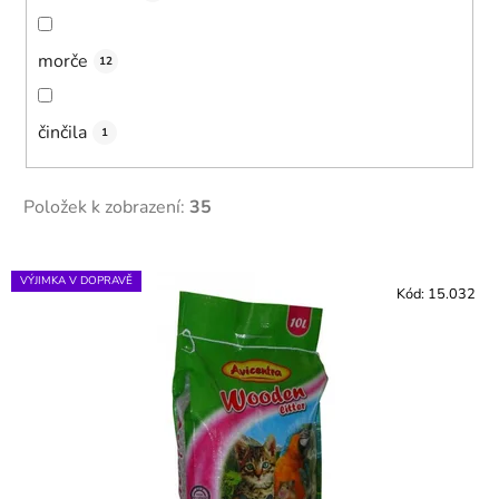
morče
12
činčila
1
Položek k zobrazení:
35
V
VÝJIMKA V DOPRAVĚ
ý
Kód:
15.032
p
i
s
p
r
o