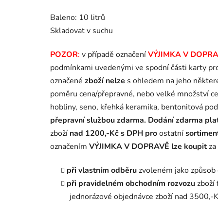
Baleno: 10 litrů
Skladovat v suchu
POZOR
:
v případě označení
VÝJIMKA V DOPR
podmínkami uvedenými ve spodní části karty pr
označené
zboží nelze
s ohledem na jeho některé
poměru cena/přepravné, nebo velké množství c
hobliny, seno, křehká keramika, bentonitová pode
přepravní službou zdarma.
Dodání zdarma plat
zboží
nad
1200,-Kč s DPH
pro
ostatní
sortime
označením
VÝJIMKA V DOPRAVĚ
lze koupit
za
při vlastním odběru
zvoleném jako způsob 
při pravidelném obchodním rozvozu
zboží 
jednorázové objednávce zboží nad 3500,-