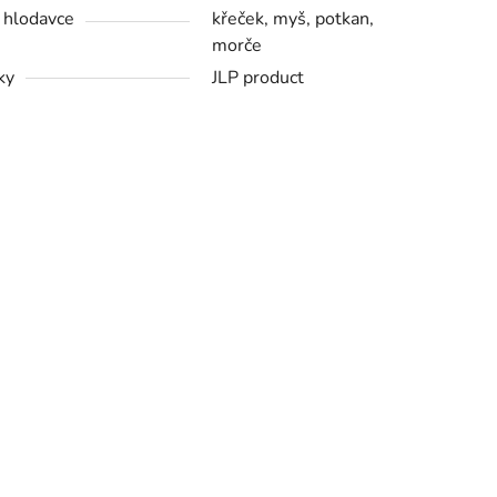
 hlodavce
křeček, myš, potkan,
morče
ky
JLP product