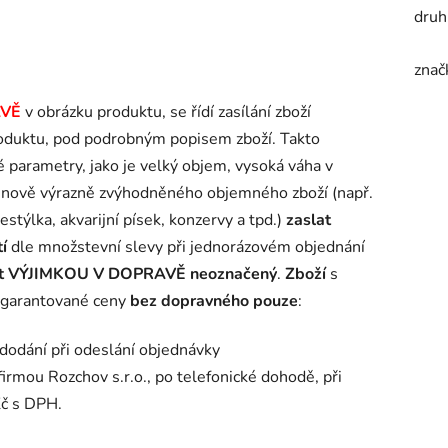
druh
znač
AVĚ
v obrázku produktu, se řídí zasílání zboží
oduktu, pod podrobným popisem zboží. Takto
 parametry, jako je velký objem, vysoká váha v
enově výrazně zvýhodněného objemného zboží (např.
stýlka, akvarijní písek, konzervy a tpd.)
zaslat
í
dle množstevní slevy při jednorázovém objednání
nt VÝJIMKOU V DOPRAVĚ neoznačený
.
Zboží
s
 garantované ceny
bez dopravného pouze
:
dodání při odeslání objednávky
firmou Rozchov s.r.o., po telefonické dohodě, při
Kč s DPH.