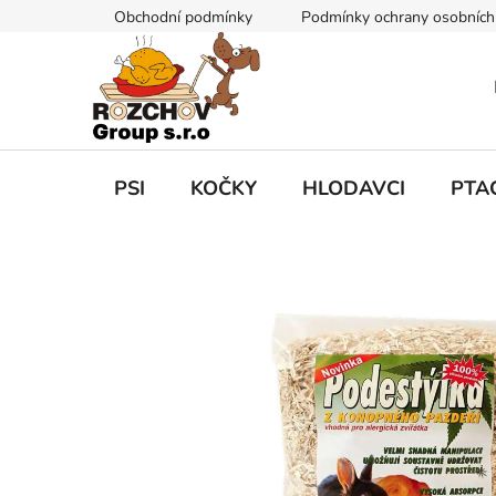
P
Obchodní podmínky
Podmínky ochrany osobních
ř
e
j
í
t
n
a
PSI
KOČKY
HLODAVCI
PTA
o
b
s
a
h