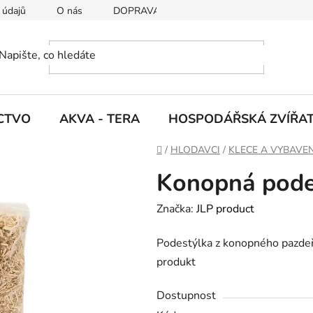
 údajů
O nás
DOPRAVA A PLATBY
CTVO
AKVA - TERA
HOSPODÁŘSKÁ ZVÍŘA
D
/
HLODAVCI
/
KLECE A VYBAVEN
o
Konopná podes
m
ů
Značka:
JLP product
Podestýlka z konopného pazdeří
produkt
Dostupnost