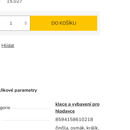
15.027
K
O
DO KOŠÍKU
Š
Í
Hlídat
K
ňkové parametry
klece a vybavení pro
gorie
hlodavce
8594158610218
činčila, osmák, králík,