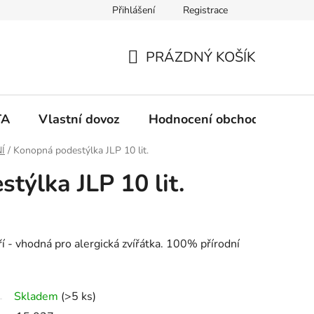
Přihlášení
Registrace
PRÁZDNÝ KOŠÍK
N
Á
TA
Vlastní dovoz
Hodnocení obchodu
Ko
K
Í
/
Konopná podestýlka JLP 10 lit.
týlka JLP 10 lit.
U
P
 - vhodná pro alergická zvířátka. 100% přírodní
N
Í
Skladem
(>5 ks)