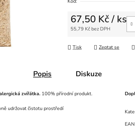
Kód:
67,50 Kč
/ ks
55,79 Kč bez DPH
Měrná cena:
Tisk
Zeptat se
Popis
Diskuze
lergická zvířátka.
100% přírodní produkt.
Dopl
ě udržovat čistotu prostředí
Kate
EAN