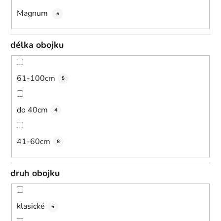
Magnum
6
délka obojku
61-100cm
5
do 40cm
4
41-60cm
8
druh obojku
klasické
5