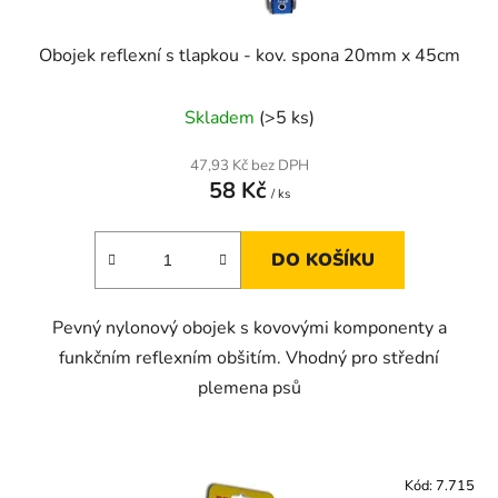
ů
Obojek reflexní s tlapkou - kov. spona 20mm x 45cm
Skladem
(>5 ks)
47,93 Kč bez DPH
58 Kč
/ ks
DO KOŠÍKU
Pevný nylonový obojek s kovovými komponenty a
funkčním reflexním obšitím. Vhodný pro střední
plemena psů
Kód:
7.715