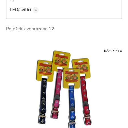
LED/svítící
3
Položek k zobrazení:
12
V
ý
Kód:
7.714
p
i
s
p
r
o
d
u
k
t