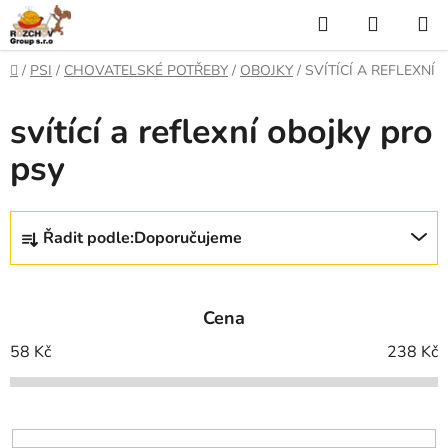
P
H
N
ř
l
Á
e
D
/
PSI
/
CHOVATELSKÉ POTŘEBY
/
OBOJKY
/
SVÍTÍCÍ A REFLEXNÍ
j
o
e
K
í
m
svítící a reflexní obojky pro
t
ů
d
U
n
psy
a
a
P
o
t
N
b
Ř
s
Řadit podle:
Doporučujeme
Í
a
a
z
h
K
e
Cena
O
n
í
58
Kč
238
Kč
Š
p
Í
r
o
K