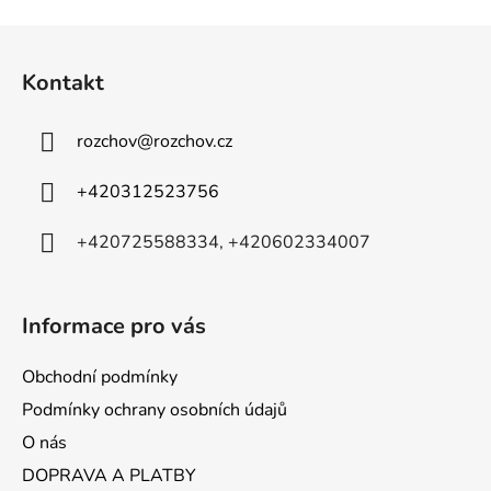
v
l
Z
á
á
d
Kontakt
p
a
a
c
rozchov
@
rozchov.cz
t
í
p
í
+420312523756
r
v
+420725588334, +420602334007
k
y
v
ý
Informace pro vás
p
i
Obchodní podmínky
s
Podmínky ochrany osobních údajů
u
O nás
DOPRAVA A PLATBY