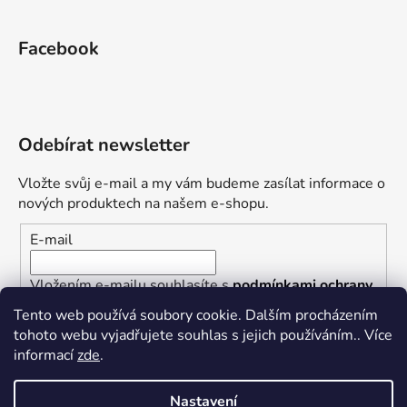
Facebook
Odebírat newsletter
Vložte svůj e-mail a my vám budeme zasílat informace o
nových produktech na našem e-shopu.
E-mail
Vložením e-mailu souhlasíte s
podmínkami ochrany
osobních údajů
Tento web používá soubory cookie. Dalším procházením
tohoto webu vyjadřujete souhlas s jejich používáním.. Více
PŘIHLÁSIT SE
informací
zde
.
Nastavení