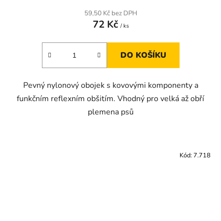
59,50 Kč bez DPH
72 Kč
/ ks
DO KOŠÍKU
Pevný nylonový obojek s kovovými komponenty a
funkčním reflexním obšitím. Vhodný pro velká až obří
plemena psů
Kód:
7.718