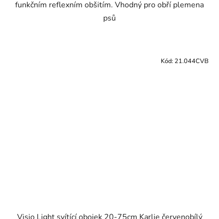
funkčním reflexním obšitím. Vhodný pro obří plemena
psů
Kód:
21.044CVB
Visio Light svítící obojek 20-75cm Karlie červenobílý