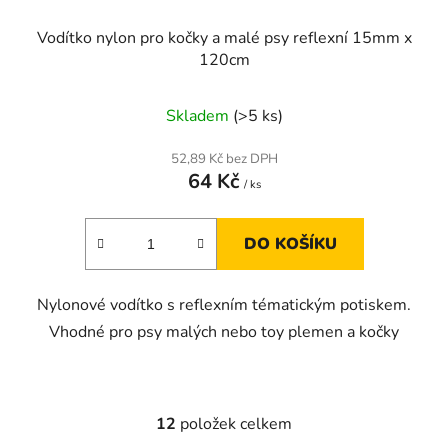
Vodítko nylon pro kočky a malé psy reflexní 15mm x
120cm
Skladem
(>5 ks)
52,89 Kč bez DPH
64 Kč
/ ks
DO KOŠÍKU
Nylonové vodítko s reflexním tématickým potiskem.
Vhodné pro psy malých nebo toy plemen a kočky
12
položek celkem
O