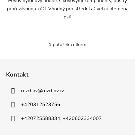
Pevný nylonový obojek s kovovými komponenty, obšitý
prořezávanou kůží. Vhodný pro střední až velká plemena
psů
1
položek celkem
O
v
l
Z
á
á
d
Kontakt
p
a
a
c
rozchov
@
rozchov.cz
t
í
p
í
+420312523756
r
v
+420725588334, +420602334007
k
y
v