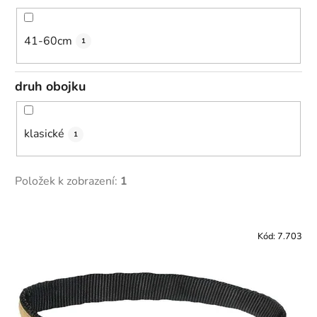
41-60cm
1
druh obojku
klasické
1
Položek k zobrazení:
1
V
ý
Kód:
7.703
p
i
s
p