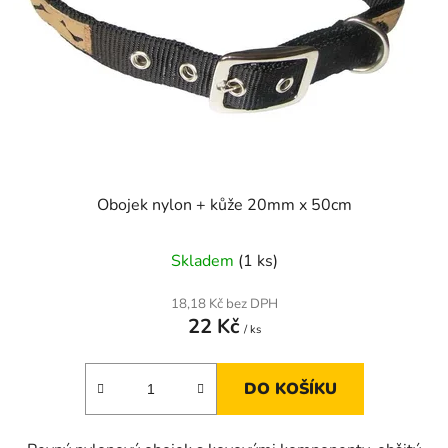
r
o
d
u
k
t
ů
Obojek nylon + kůže 20mm x 50cm
Skladem
(1 ks)
18,18 Kč bez DPH
22 Kč
/ ks
DO KOŠÍKU