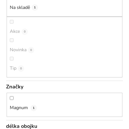
k
Na skladě
1
t
ů
Akce
0
Novinka
0
Tip
0
Značky
Magnum
1
délka obojku