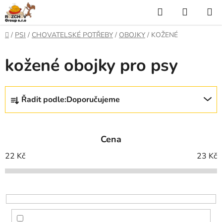
P
H
N
ř
l
Á
e
D
/
PSI
/
CHOVATELSKÉ POTŘEBY
/
OBOJKY
/
KOŽENÉ
j
o
e
K
í
m
kožené obojky pro psy
t
ů
d
U
n
a
a
P
Ř
o
Řadit podle:
Doporučujeme
t
N
a
b
s
z
Í
a
e
h
Cena
K
n
í
22
Kč
23
Kč
O
p
Š
r
o
Í
d
K
u