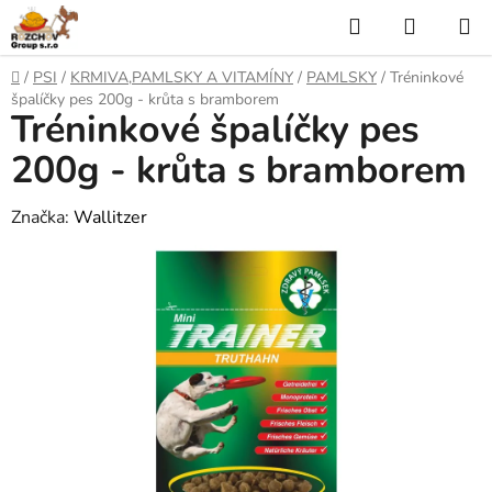
P
H
N
ř
l
Á
e
D
/
PSI
/
KRMIVA,PAMLSKY A VITAMÍNY
/
PAMLSKY
/
Tréninkové
j
o
e
K
špalíčky pes 200g - krůta s bramborem
í
Tréninkové špalíčky pes
m
t
ů
d
U
n
200g - krůta s bramborem
a
a
P
o
Značka:
Wallitzer
t
N
b
s
Í
a
h
K
O
Š
Í
K