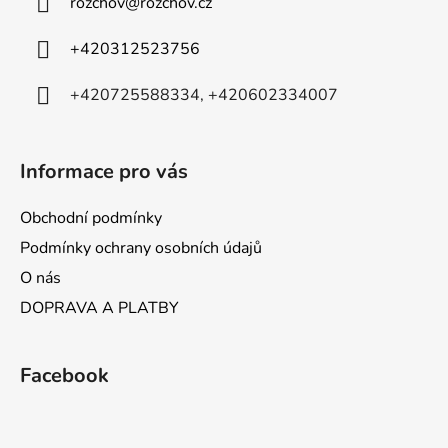
rozchov
@
rozchov.cz
t
í
+420312523756
+420725588334, +420602334007
Informace pro vás
Obchodní podmínky
Podmínky ochrany osobních údajů
O nás
DOPRAVA A PLATBY
Facebook