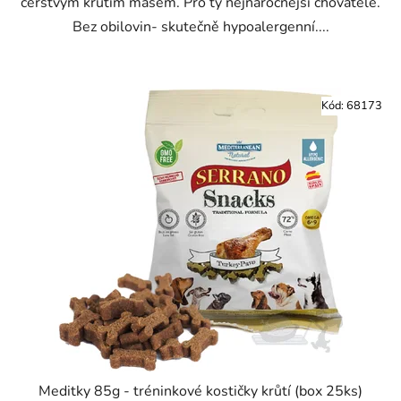
čerstvým krůtím masem. Pro ty nejnáročnější chovatelé.
Bez obilovin- skutečně hypoalergenní....
Kód:
68173
Meditky 85g - tréninkové kostičky krůtí (box 25ks)