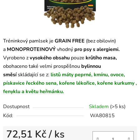
Tréninkový pamlsek je
GRAIN FREE
(bez obilovin)
a
MONOPROTEINOVÝ
vhodný
pro psy s alergiemi.
Vyrobeno z
vysokého obsahu
pouze
krůtího masa,
obohaceno také velmi prospěšnou
bylinnou
směsí
skládající se
z:
listů máty peprné, kmínu, ovoce,
pískavice řeckého sena, kořene lékořice, kořene kurkumy ,
fenyklu a květu heřmánku.
Dostupnost
Skladem
(>5 ks)
Kód:
WA80815
72,51 Kč
/ ks