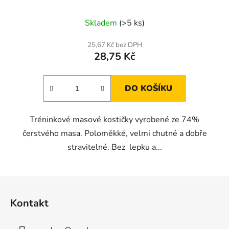
Skladem
(>5 ks)
25,67 Kč bez DPH
28,75 Kč
DO KOŠÍKU
Tréninkové masové kostičky vyrobené ze 74%
čerstvého masa. Poloměkké, velmi chutné a dobře
stravitelné. Bez lepku a...
Z
á
Kontakt
p
a