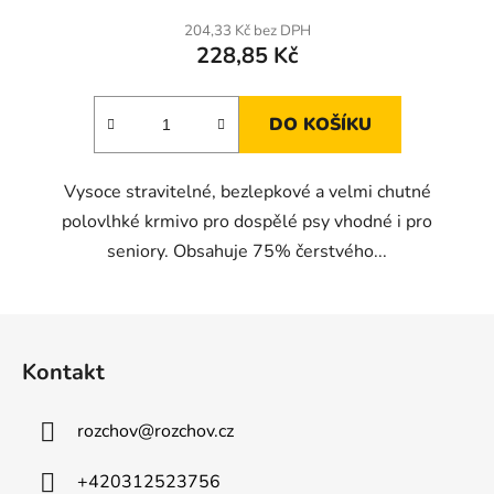
204,33 Kč bez DPH
228,85 Kč
DO KOŠÍKU
Vysoce stravitelné, bezlepkové a velmi chutné
polovlhké krmivo pro dospělé psy vhodné i pro
seniory. Obsahuje 75% čerstvého...
Z
á
Kontakt
p
a
rozchov
@
rozchov.cz
t
í
+420312523756