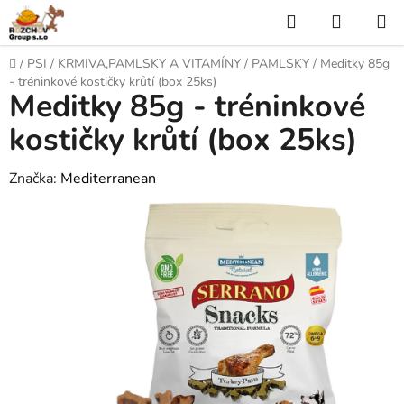
P
H
N
ř
l
Á
e
D
/
PSI
/
KRMIVA,PAMLSKY A VITAMÍNY
/
PAMLSKY
/
Meditky 85g
j
o
e
K
- tréninkové kostičky krůtí (box 25ks)
í
Meditky 85g - tréninkové
m
t
ů
d
U
n
kostičky krůtí (box 25ks)
a
a
P
o
Značka:
Mediterranean
t
N
b
s
Í
a
h
K
O
Š
Í
K