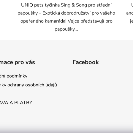
UNIQ pets tyčinka Sing & Song pro střední
papoušky – Exotická dobrodružství pro vašeho
and
opeřeného kamaráda! Vejce představují pro
j
papoušky...
mace pro vás
Facebook
ní podmínky
ky ochrany osobních údajů
VA A PLATBY