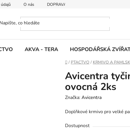
 údajů
O nás
DOPRAVA A PLATBY
CTVO
AKVA - TERA
HOSPODÁŘSKÁ ZVÍŘA
D
/
PTACTVO
/
KRMIVO A PAMLS
o
Avicentra tyč
m
ů
ovocná 2ks
Značka:
Avicentra
Doplňkové krmivo pro velké p
Dostupnost