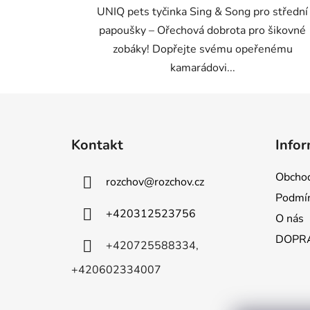
UNIQ pets tyčinka Sing & Song pro střední
papoušky – Ořechová dobrota pro šikovné
zobáky! Dopřejte svému opeřenému
kamarádovi...
Z
á
Kontakt
Infor
p
a
Obchod
rozchov
@
rozchov.cz
t
Podmín
í
+420312523756
O nás
DOPRA
+420725588334,
+420602334007