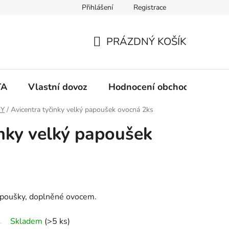
Přihlášení
Registrace
PRÁZDNÝ KOŠÍK
N
Á
TA
Vlastní dovoz
Hodnocení obchodu
Ko
K
KY
/
Avicentra tyčinky velký papoušek ovocná 2ks
inky velký papoušek
U
P
N
apoušky, doplněné ovocem.
Í
Skladem
(>5 ks)