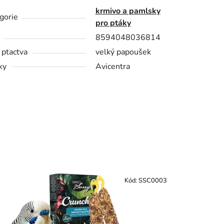
krmivo a pamlsky
gorie
pro ptáky
8594048036814
 ptactva
velký papoušek
ky
Avicentra
Kód:
SSC0003