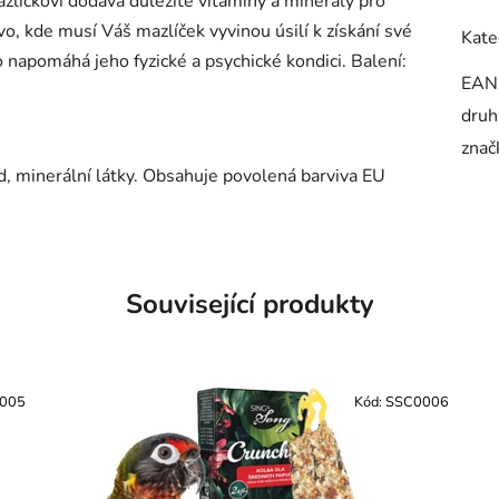
líčkovi dodává důležité vitamíny a minerály pro
ivo, kde musí Váš mazlíček vyvinou úsilí k získání své
Kate
 napomáhá jeho fyzické a psychické kondici. Balení:
EAN
druh
znač
d, minerální látky. Obsahuje povolená barviva EU
Související produkty
005
Kód:
SSC0006