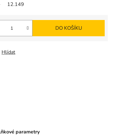
K
12.149
O
DO KOŠÍKU
Š
Í
Hlídat
K
ňkové parametry