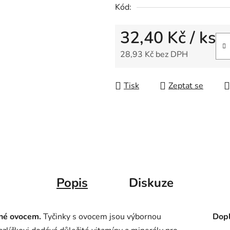
Kód:
32,40 Kč
/ ks
28,93 Kč bez DPH
Měrná cena:
Tisk
Zeptat se
Popis
Diskuze
ěné ovocem.
Tyčinky s ovocem jsou výbornou
Dopl