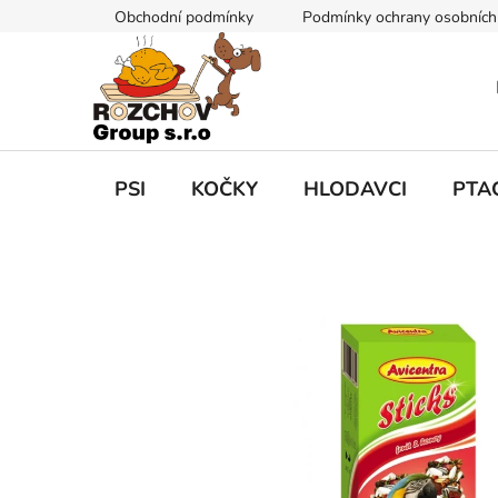
P
Obchodní podmínky
Podmínky ochrany osobních
ř
e
j
í
t
n
a
PSI
KOČKY
HLODAVCI
PTA
o
b
s
a
h