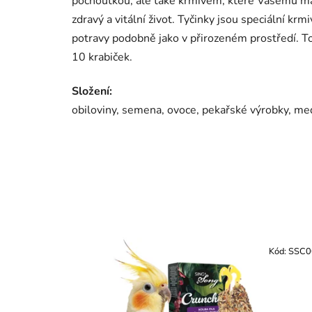
pochoutkou, ale také krmivem, které Vašemu maz
zdravý a vitální život. Tyčinky jsou speciální krm
potravy podobně jako v přirozeném prostředí. To
10 krabiček.
Složení:
obiloviny, semena, ovoce, pekařské výrobky, me
Kód:
SSC0