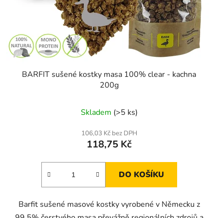
BARFIT sušené kostky masa 100% clear - kachna
200g
Skladem
(>5 ks)
106,03 Kč bez DPH
118,75 Kč
DO KOŠÍKU
Barfit sušené masové kostky vyrobené v Německu z
99,5% čerstvého masa převážně regionálních zdrojů a