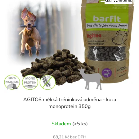
Kód:
WA90550
AGITOS měkká tréninková odměna - koza
monoprotein 350g
Skladem
(>5 ks)
88,21 Kč bez DPH