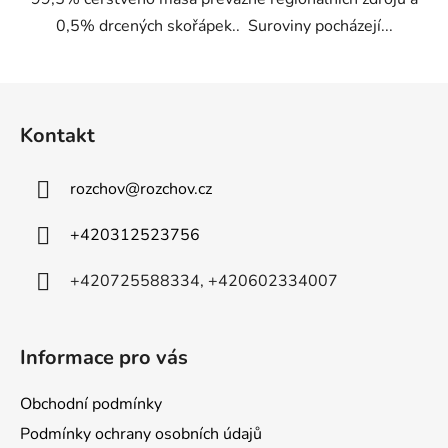
0,5% drcených skořápek.. Suroviny pocházejí...
Z
á
Kontakt
p
a
rozchov
@
rozchov.cz
t
í
+420312523756
+420725588334, +420602334007
Informace pro vás
Obchodní podmínky
Podmínky ochrany osobních údajů