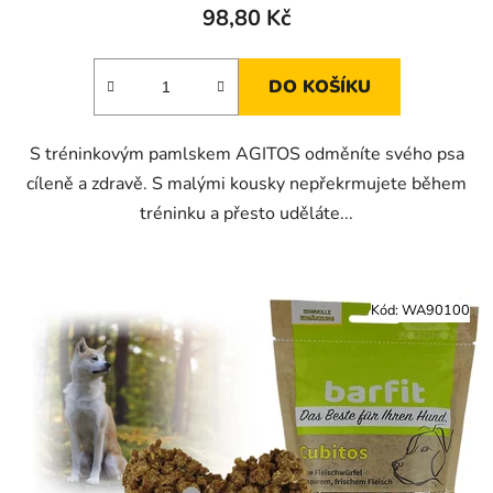
98,80 Kč
DO KOŠÍKU
S tréninkovým pamlskem AGITOS odměníte svého psa
cíleně a zdravě. S malými kousky nepřekrmujete během
tréninku a přesto uděláte...
Kód:
WA90100