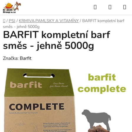
P
H
N
ř
l
Á
e
D
/
PSI
/
KRMIVA,PAMLSKY A VITAMÍNY
/
BARFIT kompletní barf
j
o
e
K
směs - jehně 5000g
í
BARFIT kompletní barf
m
t
ů
d
U
n
směs - jehně 5000g
a
a
P
o
Značka:
Barfit
t
N
b
s
Í
a
h
K
O
Š
Í
K