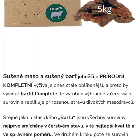
Sušené maso a sušený barf
jehněčí =
PŘÍRODNÍ
KOMPLETNÍ
výživa je dnes stále oblíbenější, a proto by
vyvinut
barfit
Complete
.
Je vyroben výhradně z čerstvých
surovin a replikuje přirozenou stravu divokých masožravců.
Stejně jako u klasického
„Barfu“
jsou všechny suroviny
nejprve smíchány v čerstvém stavu, v té nejlepší kvalitě a
ve správném poměru.
Ve druhém kroku poté ze surovin