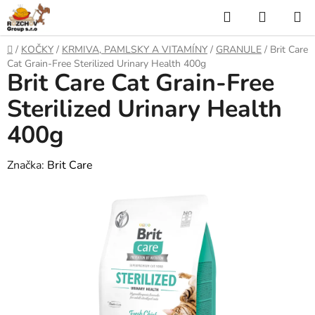
P
H
N
ř
l
Á
e
D
/
KOČKY
/
KRMIVA, PAMLSKY A VITAMÍNY
/
GRANULE
/
Brit Care
j
o
e
K
Cat Grain-Free Sterilized Urinary Health 400g
í
Brit Care Cat Grain-Free
m
t
ů
d
U
n
Sterilized Urinary Health
a
a
P
400g
o
t
N
b
s
Značka:
Brit Care
Í
a
h
K
O
Š
Í
K