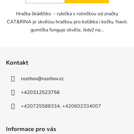
Hračka škádlítko - rybička s rolničkou od značky
CAT&RINA je skvělou hračkou pro koťátka i kočky. Navíc
gumička funguje skvěle, ikdyž na...
Z
á
Kontakt
p
a
rozchov
@
rozchov.cz
t
í
+420312523756
+420725588334, +420602334007
Informace pro vás