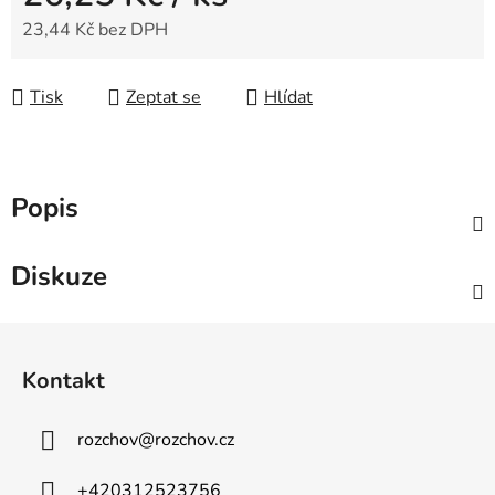
23,44 Kč bez DPH
Měrná cena:
Tisk
Zeptat se
Hlídat
Popis
Diskuze
Z
á
Kontakt
p
a
rozchov
@
rozchov.cz
t
í
+420312523756