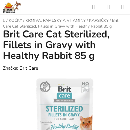
P
H
N
ř
l
Á
e
D
/
KOČKY
/
KRMIVA, PAMLSKY A VITAMÍNY
/
KAPSIČKY
/
Brit
j
o
e
K
Care Cat Sterilized, Fillets in Gravy with Healthy Rabbit 85 g
í
Brit Care Cat Sterilized,
m
t
ů
d
U
n
Fillets in Gravy with
a
a
P
Healthy Rabbit 85 g
o
t
N
b
s
Značka:
Brit Care
Í
a
h
K
O
Š
Í
K