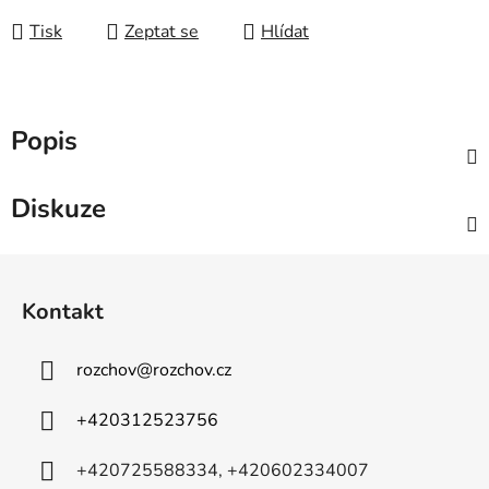
Tisk
Zeptat se
Hlídat
Popis
Diskuze
Z
á
Kontakt
p
a
rozchov
@
rozchov.cz
t
í
+420312523756
+420725588334, +420602334007