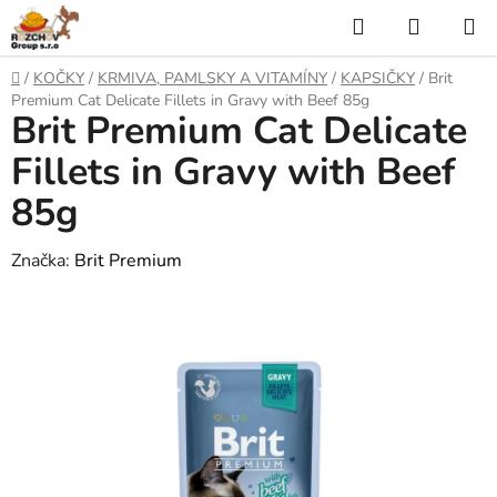
P
H
N
ř
l
Á
e
D
/
KOČKY
/
KRMIVA, PAMLSKY A VITAMÍNY
/
KAPSIČKY
/
Brit
j
o
e
K
Premium Cat Delicate Fillets in Gravy with Beef 85g
í
Brit Premium Cat Delicate
m
t
ů
d
U
n
Fillets in Gravy with Beef
a
a
P
85g
o
t
N
b
s
Značka:
Brit Premium
Í
a
h
K
O
Š
Í
K