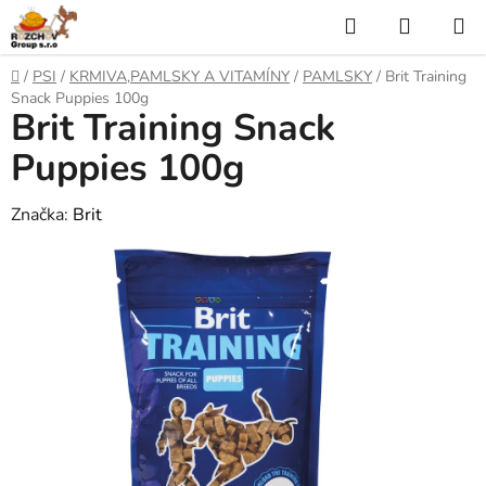
P
H
N
ř
l
Á
e
D
/
PSI
/
KRMIVA,PAMLSKY A VITAMÍNY
/
PAMLSKY
/
Brit Training
j
o
e
K
Snack Puppies 100g
í
Brit Training Snack
m
t
ů
d
U
n
Puppies 100g
a
a
P
o
Značka:
Brit
t
N
b
s
Í
a
h
K
O
Š
Í
K