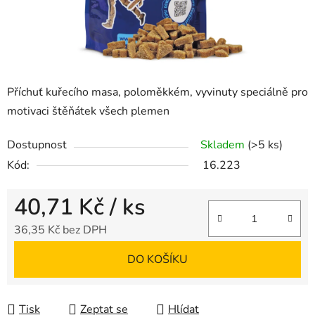
Příchuť kuřecího masa, poloměkkém, vyvinuty speciálně pro
motivaci štěňátek všech plemen
Dostupnost
Skladem
(>5 ks)
Kód:
16.223
40,71 Kč
/ ks
36,35 Kč bez DPH
Měrná cena:
DO KOŠÍKU
Tisk
Zeptat se
Hlídat