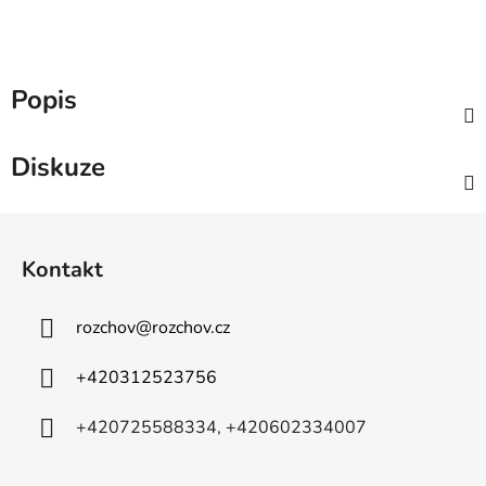
Popis
Diskuze
Z
á
Kontakt
p
a
rozchov
@
rozchov.cz
t
í
+420312523756
+420725588334, +420602334007