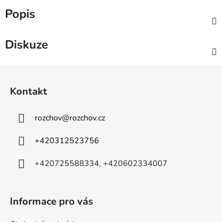
Popis
Diskuze
Z
á
Kontakt
p
a
rozchov
@
rozchov.cz
t
í
+420312523756
+420725588334, +420602334007
Informace pro vás