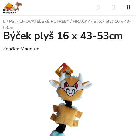
P
H
N
ř
l
Á
e
D
/
PSI
/
CHOVATELSKÉ POTŘEBY
/
HRAČKY
/
Býček plyš 16 x 43-
j
o
e
K
53cm
í
Býček plyš 16 x 43-53cm
m
t
ů
d
U
n
Značka:
Magnum
a
a
P
o
t
N
b
s
Í
a
h
K
O
Š
Í
K