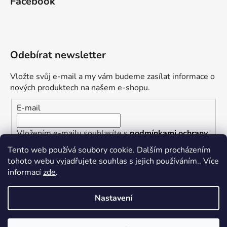
Facebook
Odebírat newsletter
Vložte svůj e-mail a my vám budeme zasílat informace o
nových produktech na našem e-shopu.
E-mail
Vložením e-mailu souhlasíte s
podmínkami ochrany
osobních údajů
Tento web používá soubory cookie. Dalším procházením
tohoto webu vyjadřujete souhlas s jejich používáním.. Více
PŘIHLÁSIT SE
informací
zde
.
Nastavení
Vytvořil Shoptet