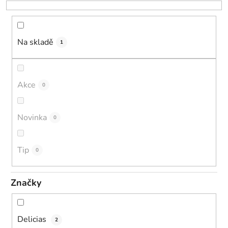
o
d
u
k
Na skladě
1
t
ů
Akce
0
Novinka
0
Tip
0
Značky
Delicias
2