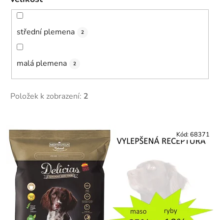
střední plemena
2
malá plemena
2
Položek k zobrazení:
2
V
ý
Kód:
68371
p
i
s
p
r
o