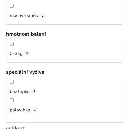
masová směs
2
hmotnost balení
0-3kg
2
speciální výživa
bez lepku
2
polovlhké
2
velikost