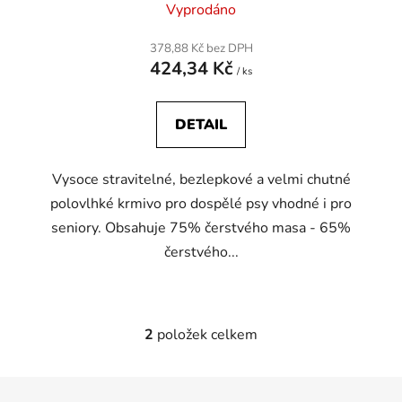
Vyprodáno
378,88 Kč bez DPH
424,34 Kč
/ ks
DETAIL
Vysoce stravitelné, bezlepkové a velmi chutné
polovlhké krmivo pro dospělé psy vhodné i pro
seniory. Obsahuje 75% čerstvého masa - 65%
čerstvého...
2
položek celkem
O
v
l
Z