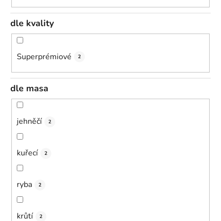
dle kvality
Superprémiové
2
dle masa
jehněčí
2
kuřecí
2
ryba
2
krůtí
2