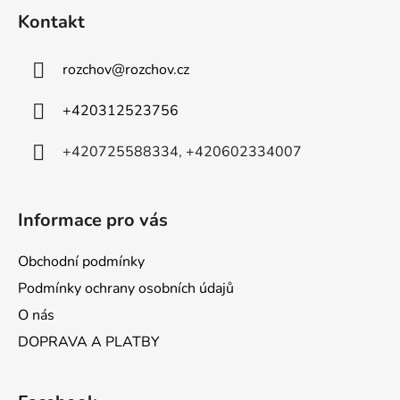
á
á
d
Kontakt
p
a
a
c
rozchov
@
rozchov.cz
t
í
p
í
+420312523756
r
v
+420725588334, +420602334007
k
y
v
ý
Informace pro vás
p
i
Obchodní podmínky
s
Podmínky ochrany osobních údajů
u
O nás
DOPRAVA A PLATBY