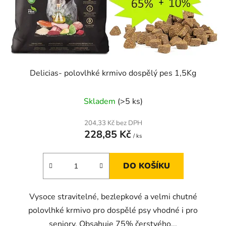
d
u
k
t
ů
Delicias- polovlhké krmivo dospělý pes 1,5Kg
Skladem
(>5 ks)
204,33 Kč bez DPH
228,85 Kč
/ ks
DO KOŠÍKU
Vysoce stravitelné, bezlepkové a velmi chutné
polovlhké krmivo pro dospělé psy vhodné i pro
seniory. Obsahuje 75% čerstvého...