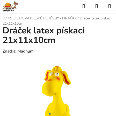
P
H
N
ř
l
Á
e
D
/
PSI
/
CHOVATELSKÉ POTŘEBY
/
HRAČKY
/
Dráček latex pískací
j
o
e
K
21x11x10cm
í
Dráček latex pískací
m
t
ů
d
U
n
21x11x10cm
a
a
P
o
Značka:
Magnum
t
N
b
s
Í
a
h
K
O
Š
Í
K