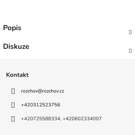
Popis
Diskuze
Z
á
Kontakt
p
a
rozchov
@
rozchov.cz
t
í
+420312523756
+420725588334, +420602334007