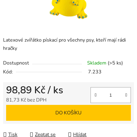
Latexové zvířátko pískací pro všechny psy, kteří mají rádi
hračky
Dostupnost
Skladem
(>5 ks)
Kód:
7.233
98,89 Kč
/ ks
81,73 Kč bez DPH
Měrná cena:
DO KOŠÍKU
Tisk
Zeptat se
Hlídat