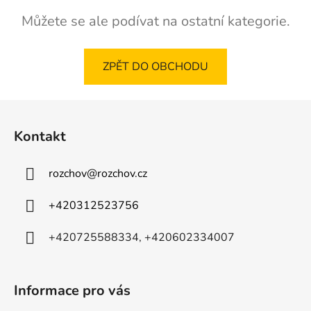
Můžete se ale podívat na ostatní kategorie.
ZPĚT DO OBCHODU
Z
á
Kontakt
p
a
rozchov
@
rozchov.cz
t
í
+420312523756
+420725588334, +420602334007
Informace pro vás