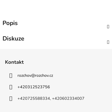
Popis
Diskuze
Z
á
Kontakt
p
a
rozchov
@
rozchov.cz
t
í
+420312523756
+420725588334, +420602334007