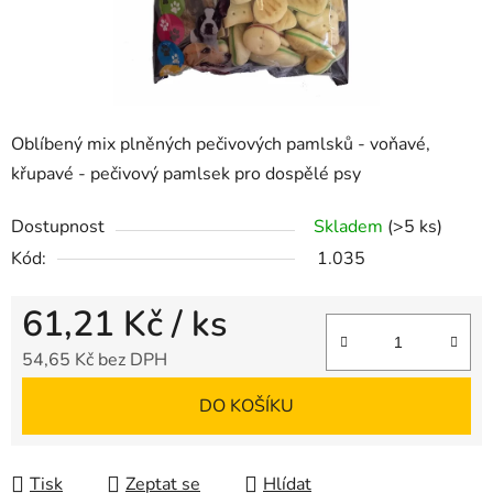
Oblíbený mix plněných pečivových pamlsků - voňavé,
křupavé - pečivový pamlsek pro dospělé psy
Dostupnost
Skladem
(>5 ks)
Kód:
1.035
61,21 Kč
/ ks
54,65 Kč bez DPH
Měrná cena:
DO KOŠÍKU
Tisk
Zeptat se
Hlídat