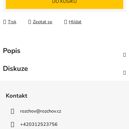
DO KOŠÍKU
Tisk
Zeptat se
Hlídat
Popis
Diskuze
Z
á
Kontakt
p
a
rozchov
@
rozchov.cz
t
í
+420312523756