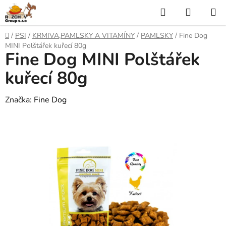
P
H
N
ř
l
Á
e
D
/
PSI
/
KRMIVA,PAMLSKY A VITAMÍNY
/
PAMLSKY
/
Fine Dog
j
o
e
K
MINI Polštářek kuřecí 80g
í
Fine Dog MINI Polštářek
m
t
ů
d
U
n
kuřecí 80g
a
a
P
o
Značka:
Fine Dog
t
N
b
s
Í
a
h
K
O
Š
Í
K