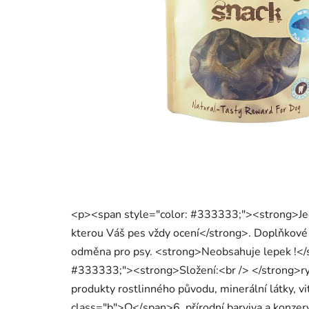
<p><span style="color: #333333;"><strong>Jed
kterou Váš pes vždy ocení</strong>. Doplňkové k
odměna pro psy. <strong>Neobsahuje lepek !</
#333333;"><strong>Složení:<br /> </strong>rybí
produkty rostlinného původu, minerální látky, 
class="b">Ω</span>6, přírodní barviva a konze