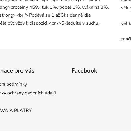
rong>proteiny 45%, tuk 1%, popel 1%, vláknina 3%,
věk 
strong><br />Podává se 1 až 3ks denně dle
ěla být vždy k dispozici.<br />Skladujte v suchu.
veli
znač
mace pro vás
Facebook
ní podmínky
ky ochrany osobních údajů
VA A PLATBY