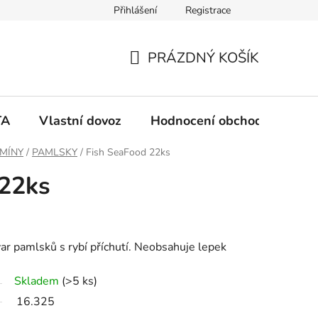
Přihlášení
Registrace
PRÁZDNÝ KOŠÍK
N
Á
TA
Vlastní dovoz
Hodnocení obchodu
Ko
K
AMÍNY
/
PAMLSKY
/
Fish SeaFood 22ks
 22ks
U
P
ar pamlsků s rybí příchutí. Neobsahuje lepek
N
Skladem
(>5 ks)
Í
16.325