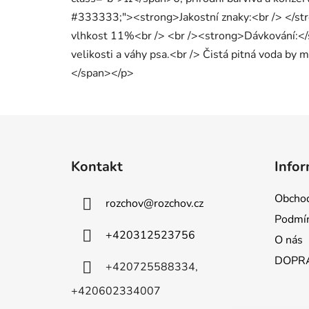
#333333;"><strong>Jakostní znaky:<br /> </st
vlhkost 11%<br /> <br /><strong>Dávkování:</
velikosti a váhy psa.<br /> Čistá pitná voda by m
</span></p>
Z
á
Kontakt
Infor
p
a
Obchod
rozchov
@
rozchov.cz
t
Podmín
í
+420312523756
O nás
DOPRA
+420725588334,
+420602334007