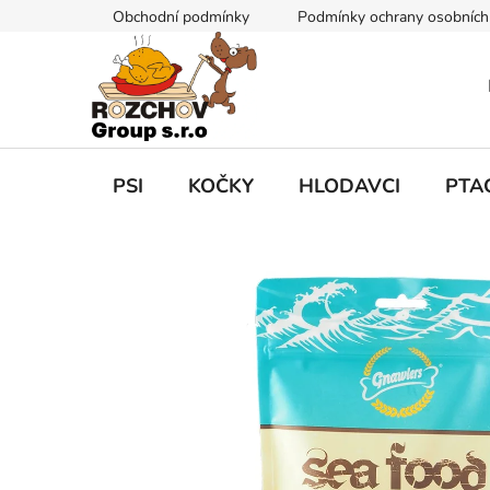
P
Obchodní podmínky
Podmínky ochrany osobních
ř
e
j
í
t
n
a
PSI
KOČKY
HLODAVCI
PTA
o
b
s
a
h