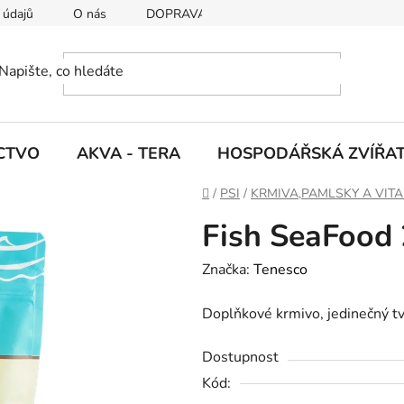
 údajů
O nás
DOPRAVA A PLATBY
CTVO
AKVA - TERA
HOSPODÁŘSKÁ ZVÍŘA
D
/
PSI
/
KRMIVA,PAMLSKY A VIT
o
Fish SeaFood
m
ů
Značka:
Tenesco
Doplňkové krmivo, jedinečný tv
Dostupnost
Kód: