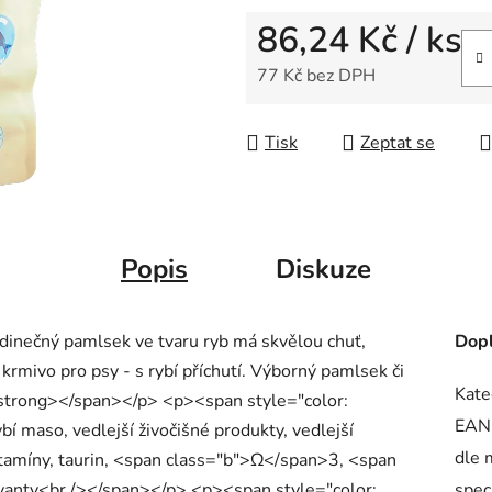
86,24 Kč
/ ks
77 Kč bez DPH
Měrná cena:
Tisk
Zeptat se
Popis
Diskuze
inečný pamlsek ve tvaru ryb má skvělou chuť,
Dopl
rmivo pro psy - s rybí příchutí. Výborný pamlsek či
Kate
strong></span></p> <p><span style="color:
EAN
 maso, vedlejší živočišné produkty, vedlejší
dle 
vitamíny, taurin, <span class="b">Ω</span>3, <span
rvanty<br /></span></p> <p><span style="color:
spec