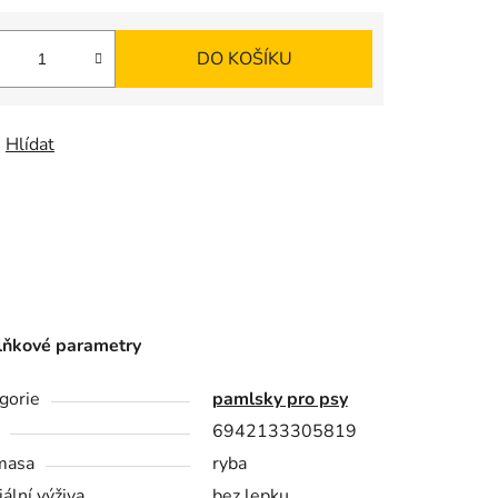
K
DO KOŠÍKU
O
Š
Hlídat
Í
K
ňkové parametry
gorie
pamlsky pro psy
6942133305819
masa
ryba
iální výživa
bez lepku