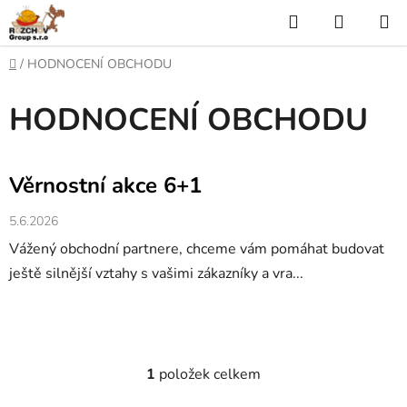
P
H
N
ř
l
Á
e
D
/
HODNOCENÍ OBCHODU
j
o
e
K
í
m
HODNOCENÍ OBCHODU
t
ů
d
U
n
a
a
P
V
o
Věrnostní akce 6+1
t
N
ý
b
s
p
Í
5.6.2026
a
i
Vážený obchodní partnere, chceme vám pomáhat budovat
h
K
s
ještě silnější vztahy s vašimi zákazníky a vra...
č
O
l
Š
á
n
Í
1
položek celkem
k
O
K
ů
v