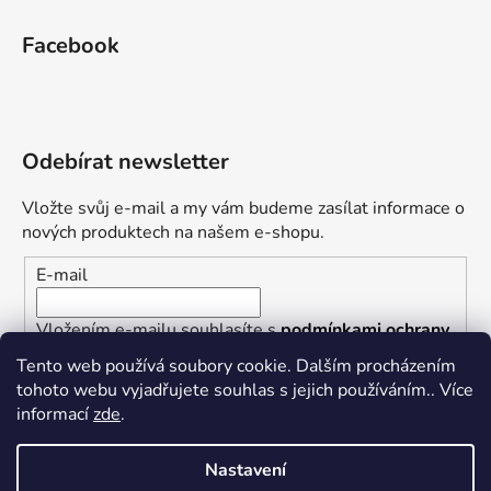
Facebook
Odebírat newsletter
Vložte svůj e-mail a my vám budeme zasílat informace o
nových produktech na našem e-shopu.
E-mail
Vložením e-mailu souhlasíte s
podmínkami ochrany
osobních údajů
Tento web používá soubory cookie. Dalším procházením
tohoto webu vyjadřujete souhlas s jejich používáním.. Více
PŘIHLÁSIT SE
informací
zde
.
Nastavení