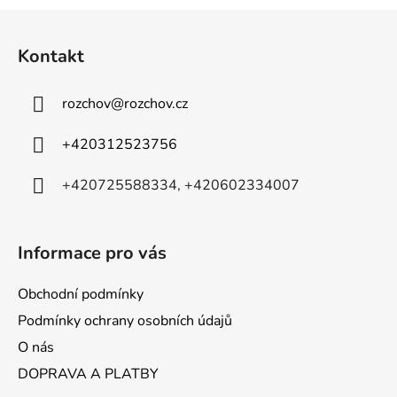
l
Z
á
á
d
Kontakt
p
a
a
c
rozchov
@
rozchov.cz
t
í
p
í
+420312523756
r
v
+420725588334, +420602334007
k
y
v
ý
Informace pro vás
p
i
Obchodní podmínky
s
Podmínky ochrany osobních údajů
u
O nás
DOPRAVA A PLATBY