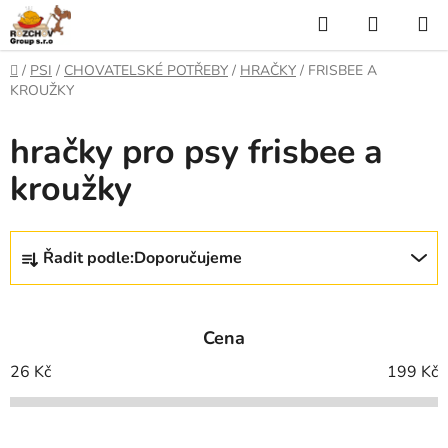
P
H
N
ř
l
Á
e
D
/
PSI
/
CHOVATELSKÉ POTŘEBY
/
HRAČKY
/
FRISBEE A
j
o
e
K
KROUŽKY
í
m
t
ů
d
U
hračky pro psy frisbee a
n
a
a
P
kroužky
o
t
N
b
s
Ř
Í
a
Řadit podle:
Doporučujeme
a
h
K
z
e
O
Cena
n
Š
í
26
Kč
199
Kč
p
Í
r
K