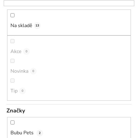
o
d
u
k
Na skladě
13
t
ů
Akce
0
Novinka
0
Tip
0
Značky
Bubu Pets
2