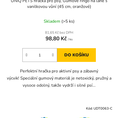
UNIQ PETS hračka pro psy, Gumové ringo na laně s
vanilkovou vůní (45 cm, oranžové)
Skladem
(>5 ks)
81,65 Kč bez DPH
98,80 Kč
/ ks
DO KOŠÍKU
Perfektní hračka pro aktivní psy a zábavný
výcvik! Speciální gumový materiál je netoxický, pružný a
vysoce odolný, takže vydrží i silné psí...
Kód:
UDT0063-C