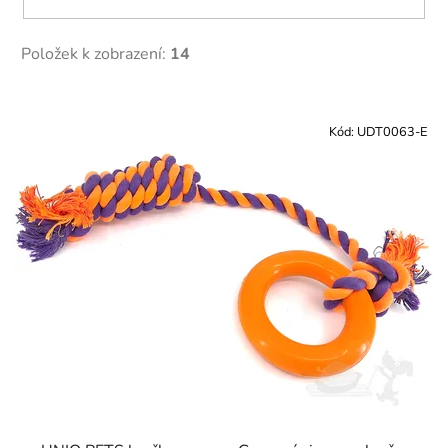
Položek k zobrazení:
14
V
ý
Kód:
UDT0063-E
p
i
s
p
r
o
d
u
k
t
ů