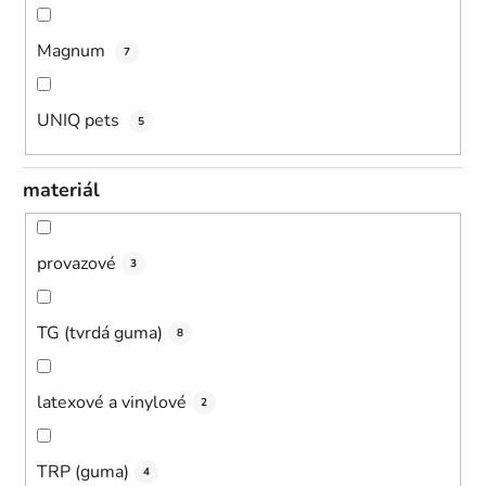
Magnum
7
UNIQ pets
5
materiál
provazové
3
TG (tvrdá guma)
8
latexové a vinylové
2
TRP (guma)
4