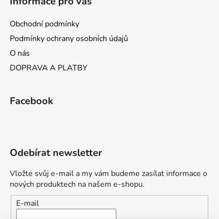
Informace pro vás
p
i
Obchodní podmínky
s
Podmínky ochrany osobních údajů
u
O nás
DOPRAVA A PLATBY
Facebook
Odebírat newsletter
Vložte svůj e-mail a my vám budeme zasílat informace o
nových produktech na našem e-shopu.
E-mail