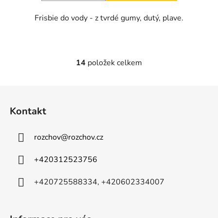
Frisbie do vody - z tvrdé gumy, dutý, plave.
14
položek celkem
O
v
l
Z
á
á
d
Kontakt
p
a
a
c
rozchov
@
rozchov.cz
t
í
p
í
+420312523756
r
v
+420725588334, +420602334007
k
y
v
ý