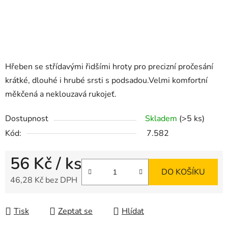
Hřeben se střídavými řidšími hroty pro precizní pročesání
krátké, dlouhé i hrubé srsti s podsadou.Velmi komfortní
měkčená a neklouzavá rukojeť.
Dostupnost
Skladem
(>5 ks)
Kód:
7.582
56 Kč
/ ks
DO KOŠÍKU
46,28 Kč bez DPH
Měrná cena:
Tisk
Zeptat se
Hlídat