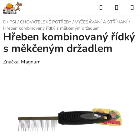
P
H
N
ř
l
Á
e
D
/
PSI
/
CHOVATELSKÉ POTŘEBY
/
VYČESÁVÁNÍ A STŘÍHÁNÍ
/
j
o
e
K
Hřeben kombinovaný řídký s měkčeným držadlem
í
Hřeben kombinovaný řídký
m
t
ů
d
U
n
s měkčeným držadlem
a
a
P
o
Značka:
Magnum
t
N
b
s
Í
a
h
K
O
Š
Í
K