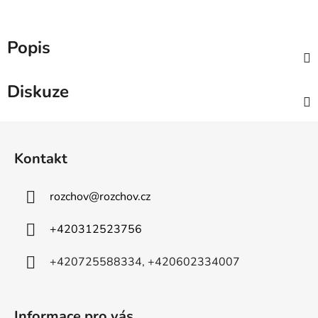
Popis
Diskuze
Z
á
Kontakt
p
a
rozchov
@
rozchov.cz
t
í
+420312523756
+420725588334, +420602334007
Informace pro vás