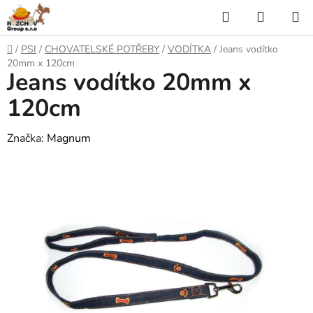
P
H
N
ř
l
Á
e
D
/
PSI
/
CHOVATELSKÉ POTŘEBY
/
VODÍTKA
/
Jeans vodítko
j
o
e
K
20mm x 120cm
í
Jeans vodítko 20mm x
m
t
ů
d
U
n
120cm
a
a
P
o
Značka:
Magnum
t
N
b
s
Í
a
h
K
O
Š
Í
K