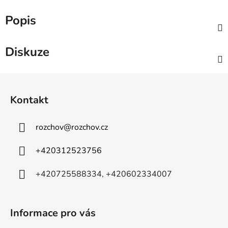
Popis
Diskuze
Z
á
Kontakt
p
a
rozchov
@
rozchov.cz
t
í
+420312523756
+420725588334, +420602334007
Informace pro vás