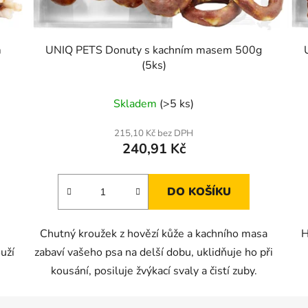
m
UNIQ PETS Donuty s kachním masem 500g
(5ks)
Skladem
(>5 ks)
215,10 Kč bez DPH
240,91 Kč
DO KOŠÍKU
Chutný kroužek z hovězí kůže a kachního masa
H
uží
zabaví vašeho psa na delší dobu, uklidňuje ho při
kousání, posiluje žvýkací svaly a čistí zuby.