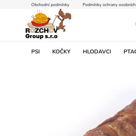
P
Obchodní podmínky
Podmínky ochrany osobních
ř
e
j
í
t
n
a
PSI
KOČKY
HLODAVCI
PTA
o
b
s
a
h