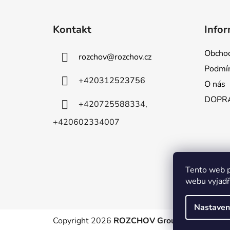
Z
á
Kontakt
Infor
p
a
Obchod
rozchov
@
rozchov.cz
t
Podmín
í
+420312523756
O nás
DOPRA
+420725588334,
+420602334007
Tento web p
webu vyjadřu
Nastaven
Copyright 2026
ROZCHOV Group s.r.o.
. Všech