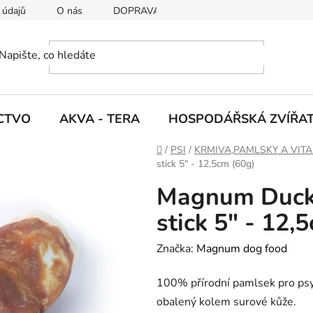
 údajů
O nás
DOPRAVA A PLATBY
CTVO
AKVA - TERA
HOSPODÁŘSKÁ ZVÍŘA
D
/
PSI
/
KRMIVA,PAMLSKY A VIT
o
stick 5" - 12,5cm (60g)
m
Magnum Duck 
ů
stick 5" - 12,
Značka:
Magnum dog food
100% přírodní pamlsek pro psy
obalený kolem surové kůže.