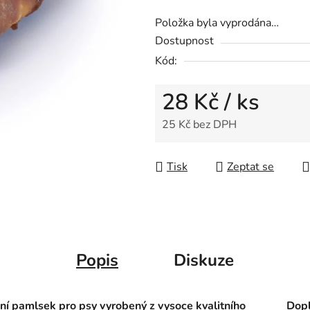
Položka byla vyprodána…
Dostupnost
Kód:
28 Kč
/ ks
25 Kč bez DPH
Měrná cena:
Tisk
Zeptat se
Popis
Diskuze
í pamlsek pro psy vyrobený z vysoce kvalitního
Dopl