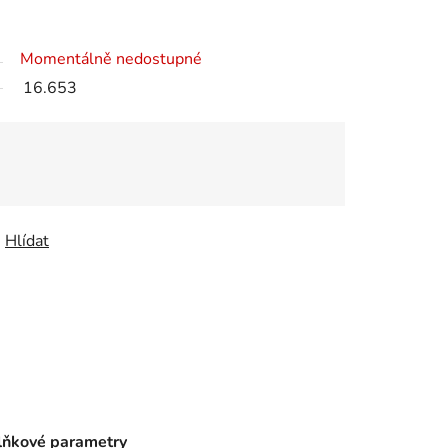
K
O
Momentálně nedostupné
16.653
Š
Í
K
Hlídat
ňkové parametry