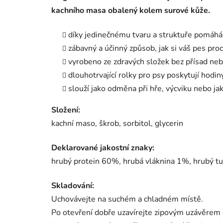
kachního masa obalený kolem surové kůže.
díky jedinečnému tvaru a struktuře pomáhá
zábavný a účinný způsob, jak si váš pes procv
vyrobeno ze zdravých složek bez přísad neb
dlouhotrvající rolky pro psy poskytují hodin
slouží jako odměna při hře, výcviku nebo ja
Složení:
kachní maso, škrob, sorbitol, glycerin
Deklarované jakostní znaky:
hrubý protein 60%, hrubá vláknina 1%, hrubý t
Skladování:
Uchovávejte na suchém a chladném místě.
Po otevření dobře uzavírejte zipovým uzávěrem 