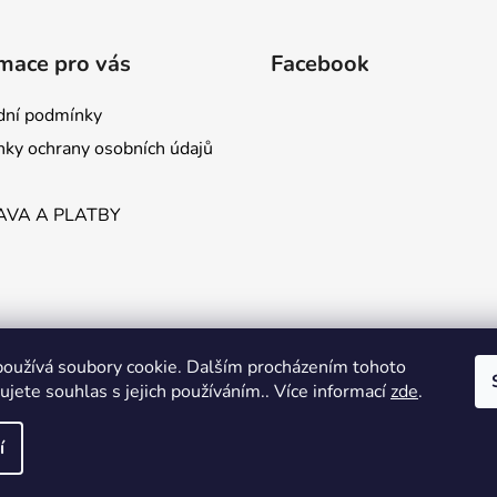
mace pro vás
Facebook
ní podmínky
ky ochrany osobních údajů
VA A PLATBY
oužívá soubory cookie. Dalším procházením tohoto
jete souhlas s jejich používáním.. Více informací
zde
.
í
na práva vyhrazena.