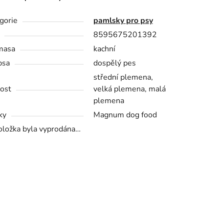
gorie
pamlsky pro psy
8595675201392
masa
kachní
psa
dospělý pes
střední plemena,
kost
velká plemena, malá
plemena
ky
Magnum dog food
oložka byla vyprodána…