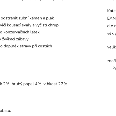
Kate
 odstranit zubní kámen a plak
EAN
ičí kousací svaly a vyčistí chrup
dle 
o konzervačních látek
věk 
y žvýkací zábavy
ko doplněk stravy při cestách
veli
znač
P
uk 2%, hrubý popel 4%, vlhkost 22%
obalu.