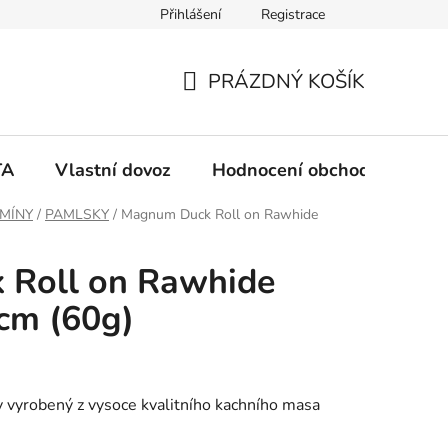
Přihlášení
Registrace
PRÁZDNÝ KOŠÍK
N
Á
TA
Vlastní dovoz
Hodnocení obchodu
Ko
K
AMÍNY
/
PAMLSKY
/
Magnum Duck Roll on Rawhide
U
Roll on Rawhide
P
5cm (60g)
N
Í
 vyrobený z vysoce kvalitního kachního masa