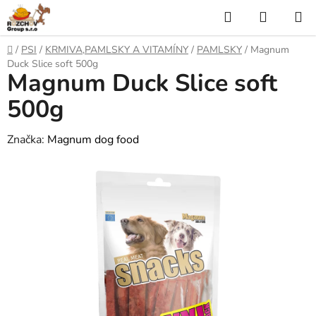
P
H
N
ř
l
Á
e
D
/
PSI
/
KRMIVA,PAMLSKY A VITAMÍNY
/
PAMLSKY
/
Magnum
j
o
e
K
Duck Slice soft 500g
í
Magnum Duck Slice soft
m
t
ů
d
U
n
500g
a
a
P
o
Značka:
Magnum dog food
t
N
b
s
Í
a
h
K
O
Š
Í
K