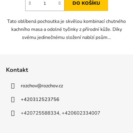
DO KOŠÍKU
Tato oblíbená pochoutka je skvělou kombinací chutného
kachního masa a odolné tyčinky z přírodní kůže. Díky
svému jedinečnému složení nabízí psům...
Z
á
Kontakt
p
a
rozchov
@
rozchov.cz
t
í
+420312523756
+420725588334, +420602334007