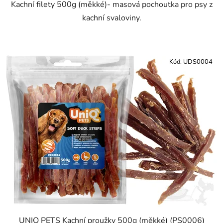
Kachní filety 500g (měkké)- masová pochoutka pro psy z
kachní svaloviny.
Kód:
UDS0004
UNIQ PETS Kachní proužky 500g (měkké) (PS0006)