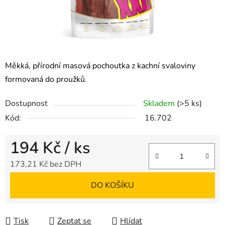
Měkká, přírodní masová pochoutka z kachní svaloviny
formovaná do proužků.
Dostupnost
Skladem
(>5 ks)
Kód:
16.702
194 Kč
/ ks
173,21 Kč bez DPH
Měrná cena:
DO KOŠÍKU
Tisk
Zeptat se
Hlídat