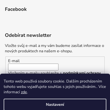
Facebook
Odebírat newsletter
Vložte svůj e-mail a my vám budeme zasílat informace o
nových produktech na našem e-shopu.
E-mail
Vložením e-mailu souhlasíte s
podmínkami ochrany
osobních údajů
Tento web používá soubory cookie. Dalším procházením
tohoto webu vyjadřujete souhlas s jejich používáním.. Více
PŘIHLÁSIT SE
informací
zde
.
Nastavení