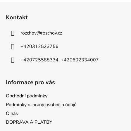
Z
á
Kontakt
p
a
rozchov
@
rozchov.cz
t
í
+420312523756
+420725588334, +420602334007
Informace pro vás
Obchodní podmínky
Podmínky ochrany osobních údajů
O nás
DOPRAVA A PLATBY