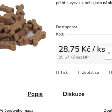
při hře, výcviku, nebo jako
nápl
Dostupnost
Kód:
28,75 Kč
/ ks
25,67 Kč bez DPH
Měrná cena:
Tisk
Zeptat se
Popis
Diskuze
% čerstvého masa
Dopl