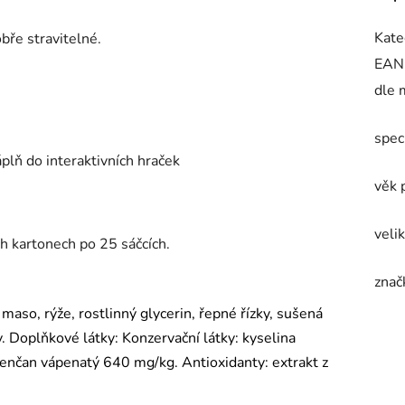
Kate
bře stravitelné.
EAN
dle 
spec
plň do interaktivních hraček
věk 
veli
h kartonech po 25 sáčcích.
znač
aso, rýže, rostlinný glycerin, řepné řízky, sušená
y. Doplňkové látky: Konzervační látky: kyselina
enčan vápenatý 640 mg/kg. Antioxidanty: extrakt z