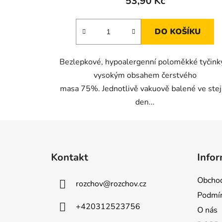
53,90 Kč
DO KOŠÍKU
Bezlepkové, hypoalergenní poloměkké tyčink
vysokým obsahem čerstvého
masa 75%. Jednotlivě vakuově balené ve ste
den...
Z
á
Kontakt
Infor
p
a
Obchod
rozchov
@
rozchov.cz
t
Podmín
í
+420312523756
O nás