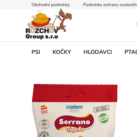
P
Obchodní podmínky
Podmínky ochrany osobních
ř
e
j
í
t
n
a
PSI
KOČKY
HLODAVCI
PTA
o
b
s
a
h