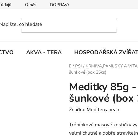
 údajů
O nás
DOPRAVA A PLATBY
CTVO
AKVA - TERA
HOSPODÁŘSKÁ ZVÍŘA
D
/
PSI
/
KRMIVA,PAMLSKY A VIT
o
šunkové (box 25ks)
m
Meditky 85g -
ů
šunkové (box 
Značka:
Mediterranean
Tréninkové masové kostičky vy
velmi chutné a dobře stravitel