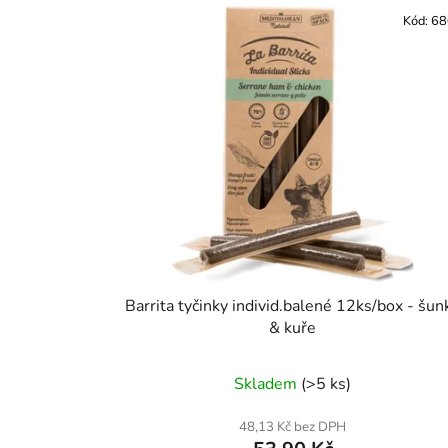
Kód:
68
Barrita tyčinky individ.balené 12ks/box - šun
& kuře
Skladem
(>5 ks)
48,13 Kč bez DPH