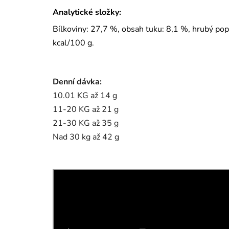
Analytické složky:
Bílkoviny: 27,7 %, obsah tuku: 8,1 %, hrubý pop
kcal/100 g.
Denní dávka:
10.01 KG až 14 g
11-20 KG až 21 g
21-30 KG až 35 g
Nad 30 kg až 42 g