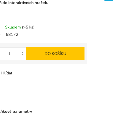
K
ň do interaktivních hraček.
O
Š
Skladem
(>5 ks)
68172
Í
K
DO KOŠÍKU
Hlídat
ňkové parametry