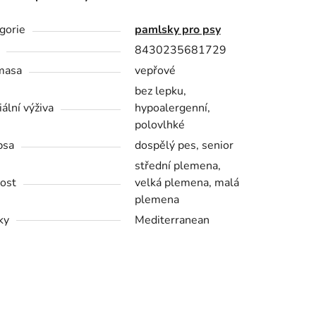
gorie
pamlsky pro psy
8430235681729
masa
vepřové
bez lepku,
iální výživa
hypoalergenní,
polovlhké
psa
dospělý pes, senior
střední plemena,
kost
velká plemena, malá
plemena
ky
Mediterranean