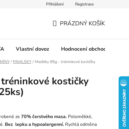
Přihlášení
Registrace
PRÁZDNÝ KOŠÍK
N
Á
TA
Vlastní dovoz
Hodnocení obchodu
Ko
K
AMÍNY
/
PAMLSKY
/
Meditky 85g - tréninkové kostičky
U
 tréninkové kostičky
P
25ks)
N
Í
robené ze
70% čerstvého masa.
Poloměkké,
né.
Bez lepku a hypoalergenní.
Rychlá odměna