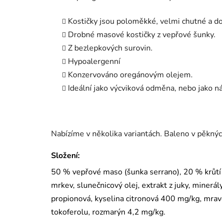
Kostičky jsou poloměkké, velmi chutné a do
Drobné masové kostičky z vepřové šunky.
Z bezlepkových surovin.
Hypoalergenní
Konzervováno oregánovým olejem.
Ideální jako výcviková odměna, nebo jako ná
Nabízíme v několika variantách. Baleno v pěknýc
Složení:
50 % vepřové maso (šunka serrano), 20 % krůtí m
mrkev, slunečnicový olej, extrakt z juky, minerál
propionová, kyselina citronová 400 mg/kg, mrav
tokoferolu, rozmarýn 4,2 mg/kg.