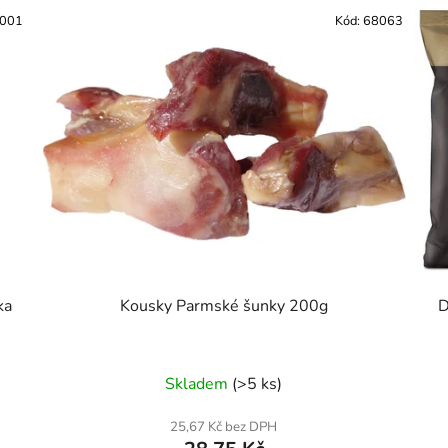
001
Kód:
68063
ka
Kousky Parmské šunky 200g
D
Skladem
(>5 ks)
25,67 Kč bez DPH