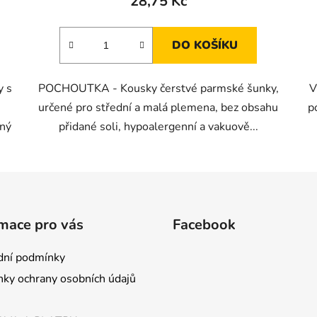
28,75 Kč
DO KOŠÍKU
y s
POCHOUTKA - Kousky čerstvé parmské šunky,
V
určené pro střední a malá plemena, bez obsahu
p
jný
přidané soli, hypoalergenní a vakuově...
mace pro vás
Facebook
ní podmínky
ky ochrany osobních údajů