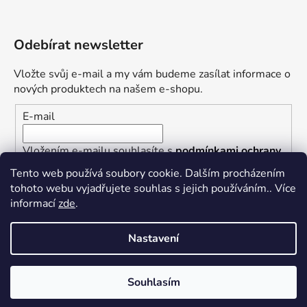
Odebírat newsletter
Vložte svůj e-mail a my vám budeme zasílat informace o
nových produktech na našem e-shopu.
E-mail
Vložením e-mailu souhlasíte s
podmínkami ochrany
osobních údajů
Tento web používá soubory cookie. Dalším procházením
tohoto webu vyjadřujete souhlas s jejich používáním.. Více
PŘIHLÁSIT SE
informací
zde
.
Nastavení
Vytvořil Shoptet
Souhlasím
Copyright 2026
ROZCHOV Group s.r.o.
. Všechna práva
vyhrazena.