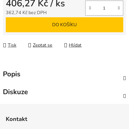
406,27 Kč
/ ks
362,74 Kč bez DPH
Měrná cena:
DO KOŠÍKU
Tisk
Zeptat se
Hlídat
Popis
Diskuze
Z
á
Kontakt
p