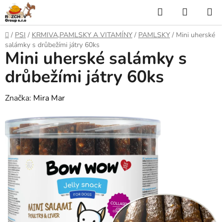
P
H
N
ř
l
Á
e
D
/
PSI
/
KRMIVA,PAMLSKY A VITAMÍNY
/
PAMLSKY
/
Mini uherské
j
o
e
K
salámky s drůbežími játry 60ks
í
Mini uherské salámky s
m
t
ů
d
U
n
drůbežími játry 60ks
a
a
P
o
Značka:
Mira Mar
t
N
b
s
Í
a
h
K
O
Š
Í
K