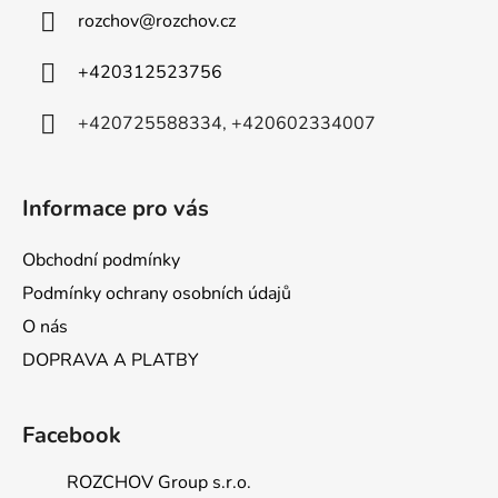
a
rozchov
@
rozchov.cz
t
í
+420312523756
+420725588334, +420602334007
Informace pro vás
Obchodní podmínky
Podmínky ochrany osobních údajů
O nás
DOPRAVA A PLATBY
Facebook
ROZCHOV Group s.r.o.