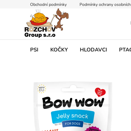
P
Obchodní podmínky
Podmínky ochrany osobních
ř
e
j
í
t
n
a
PSI
KOČKY
HLODAVCI
PTA
o
b
s
a
h