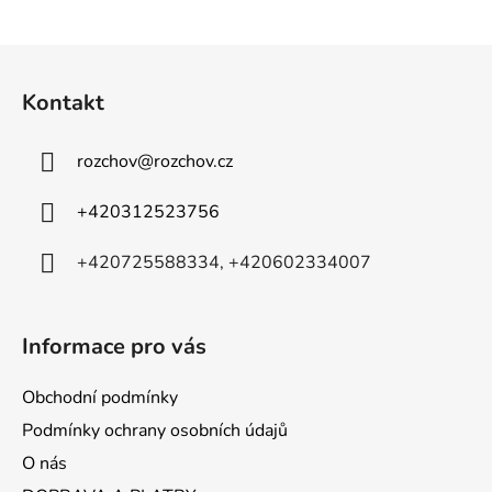
Z
á
Kontakt
p
a
rozchov
@
rozchov.cz
t
í
+420312523756
+420725588334, +420602334007
Informace pro vás
Obchodní podmínky
Podmínky ochrany osobních údajů
O nás