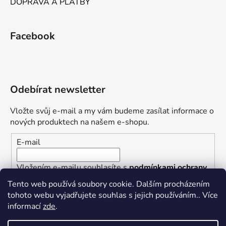
DOPRAVA A PLATBY
Facebook
Odebírat newsletter
Vložte svůj e-mail a my vám budeme zasílat informace o
nových produktech na našem e-shopu.
E-mail
Vložením e-mailu souhlasíte s
podmínkami ochrany
osobních údajů
Tento web používá soubory cookie. Dalším procházením
tohoto webu vyjadřujete souhlas s jejich používáním.. Více
PŘIHLÁSIT SE
informací
zde
.