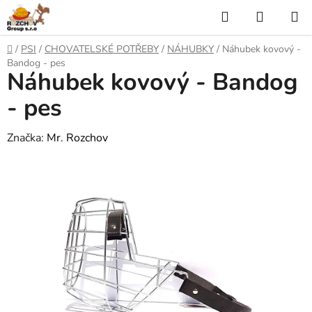
P
H
N
ř
l
Á
e
D
/
PSI
/
CHOVATELSKÉ POTŘEBY
/
NÁHUBKY
/
Náhubek kovový -
j
o
e
K
Bandog - pes
í
Náhubek kovový - Bandog
m
t
ů
d
U
n
- pes
a
a
P
o
Značka:
Mr. Rozchov
t
N
b
s
Í
a
h
K
O
Š
Í
K