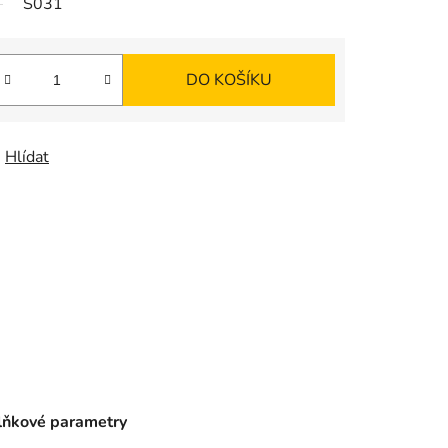
S031
K
O
DO KOŠÍKU
Š
Í
Hlídat
K
ňkové parametry