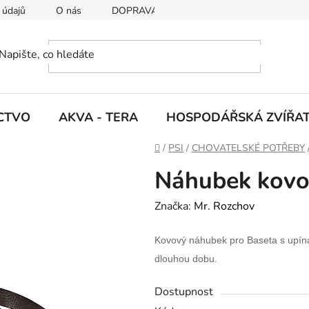
 údajů
O nás
DOPRAVA A PLATBY
CTVO
AKVA - TERA
HOSPODÁŘSKÁ ZVÍŘA
D
/
PSI
/
CHOVATELSKÉ POTŘEBY
o
Náhubek kovov
m
ů
Značka:
Mr. Rozchov
Kovový náhubek pro Baseta s upína
dlouhou dobu.
Dostupnost