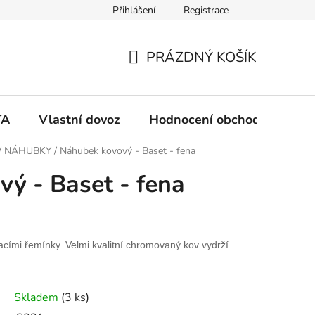
Přihlášení
Registrace
PRÁZDNÝ KOŠÍK
N
Á
TA
Vlastní dovoz
Hodnocení obchodu
Ko
K
/
NÁHUBKY
/
Náhubek kovový - Baset - fena
ý - Baset - fena
U
P
cími řemínky. Velmi kvalitní chromovaný kov vydrží
N
Í
Skladem
(3 ks)