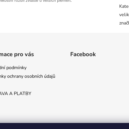
.
likostní rozdíl zvláště u větších plemen
Kate
veli
znač
mace pro vás
Facebook
ní podmínky
ky ochrany osobních údajů
VA A PLATBY