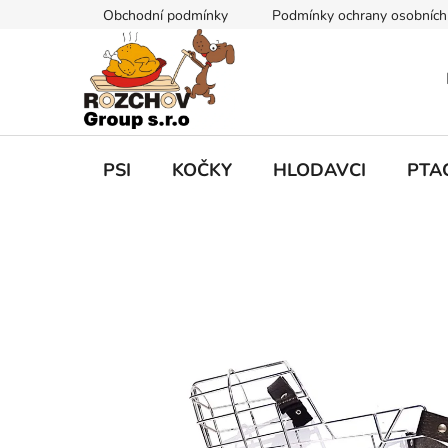
P
Obchodní podmínky
Podmínky ochrany osobních
ř
e
j
í
t
n
a
PSI
KOČKY
HLODAVCI
PTA
o
b
s
a
h