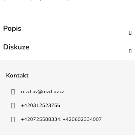
Popis
Diskuze
Z
á
Kontakt
p
a
rozchov
@
rozchov.cz
t
í
+420312523756
+420725588334, +420602334007