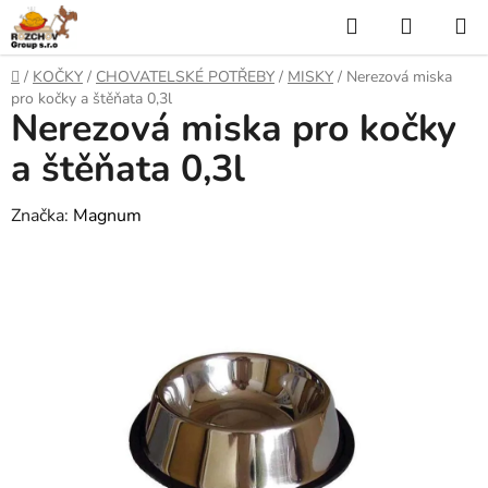
P
H
N
ř
l
Á
e
D
/
KOČKY
/
CHOVATELSKÉ POTŘEBY
/
MISKY
/
Nerezová miska
j
o
e
K
pro kočky a štěňata 0,3l
í
Nerezová miska pro kočky
m
t
ů
d
U
n
a štěňata 0,3l
a
a
P
o
Značka:
Magnum
t
N
b
s
Í
a
h
K
O
Š
Í
K