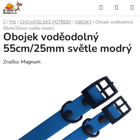
P
H
N
ř
l
Á
e
D
/
PSI
/
CHOVATELSKÉ POTŘEBY
/
OBOJKY
/
Obojek voděodolný
j
o
e
K
55cm/25mm světle modrý
í
Obojek voděodolný
m
t
ů
d
U
n
55cm/25mm světle modrý
a
a
P
o
Značka:
Magnum
t
N
b
s
Í
a
h
K
O
Š
Í
K