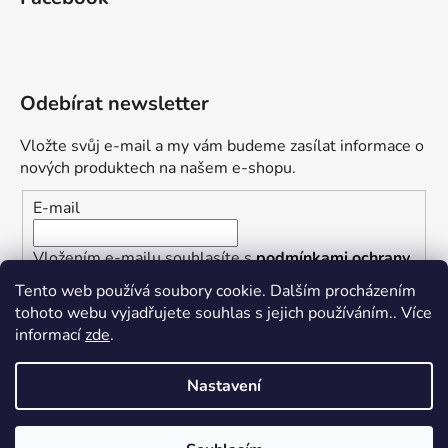
Odebírat newsletter
Vložte svůj e-mail a my vám budeme zasílat informace o
nových produktech na našem e-shopu.
E-mail
Vložením e-mailu souhlasíte s
podmínkami ochrany
osobních údajů
Tento web používá soubory cookie. Dalším procházením
tohoto webu vyjadřujete souhlas s jejich používáním.. Více
PŘIHLÁSIT SE
informací
zde
.
Nastavení
Vytvořil Shoptet