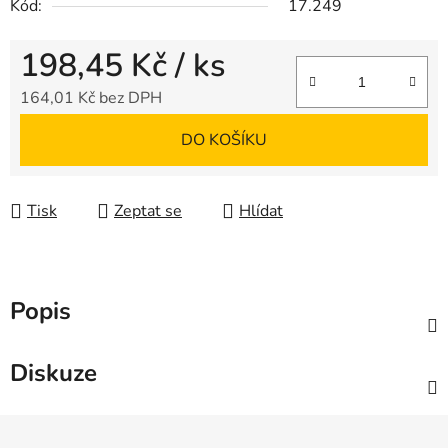
Kód:
17.249
198,45 Kč
/ ks
164,01 Kč bez DPH
Měrná cena:
DO KOŠÍKU
Tisk
Zeptat se
Hlídat
Popis
Diskuze
Z