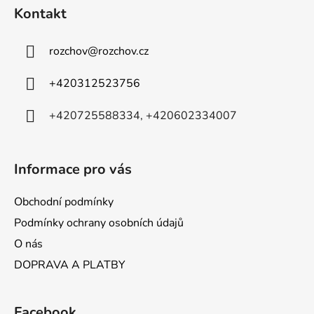
á
Kontakt
p
a
rozchov
@
rozchov.cz
t
í
+420312523756
+420725588334, +420602334007
Informace pro vás
Obchodní podmínky
Podmínky ochrany osobních údajů
O nás
DOPRAVA A PLATBY
Facebook