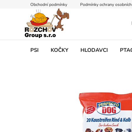
P
Obchodní podmínky
Podmínky ochrany osobních
ř
e
j
í
t
n
a
PSI
KOČKY
HLODAVCI
PTA
o
b
s
a
h