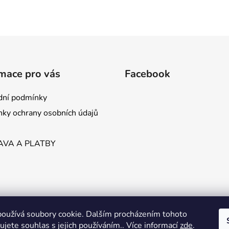
mace pro vás
Facebook
ní podmínky
ky ochrany osobních údajů
VA A PLATBY
oužívá soubory cookie. Dalším procházením tohoto
jete souhlas s jejich používáním.. Více informací
zde
.