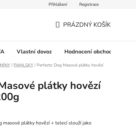
Přihlášení
Registrace
PRÁZDNÝ KOŠÍK
N
Á
TA
Vlastní dovoz
Hodnocení obchodu
Ko
K
AMÍNY
/
PAMLSKY
/
Perfecto Dog Masové plátky hovězí
U
Masové plátky hovězí
P
200g
N
Í
masové plátky hovězí + telecí slouží jako