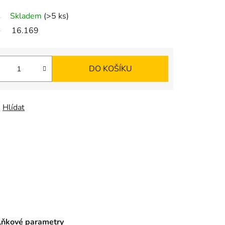
K
Skladem
(>5 ks)
O
16.169
Š
DO KOŠÍKU
Í
K
Hlídat
ňkové parametry