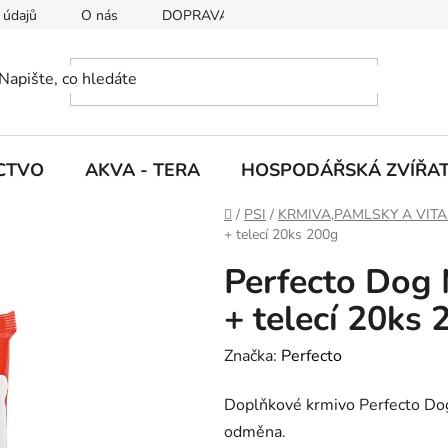
 údajů
O nás
DOPRAVA A PLATBY
CTVO
AKVA - TERA
HOSPODÁŘSKÁ ZVÍŘA
D
/
PSI
/
KRMIVA,PAMLSKY A VIT
o
+ telecí 20ks 200g
m
Perfecto Dog 
ů
+ telecí 20ks 
Značka:
Perfecto
Doplňkové krmivo Perfecto Dog 
odměna.