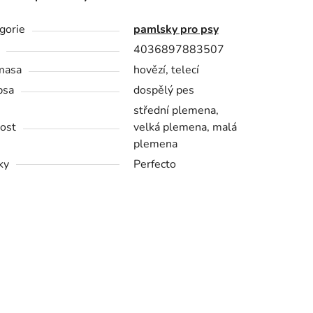
gorie
pamlsky pro psy
4036897883507
masa
hovězí, telecí
psa
dospělý pes
střední plemena,
kost
velká plemena, malá
plemena
ky
Perfecto