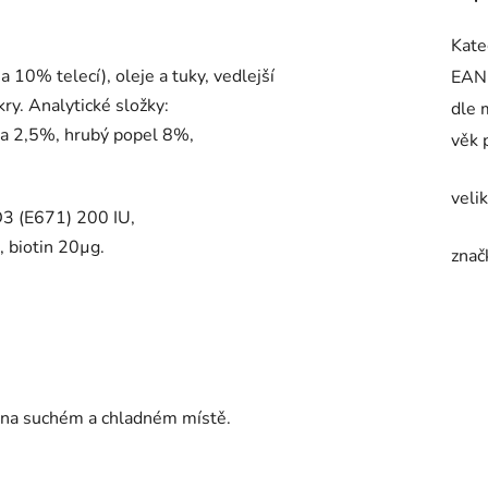
Kate
 10% telecí), oleje a tuky, vedlejší
EAN
ukry. Analytické složky:
dle 
na 2,5%, hrubý popel 8%,
věk 
veli
 D3 (E671) 200 IU,
, biotin 20µg.
znač
e na suchém a chladném místě.