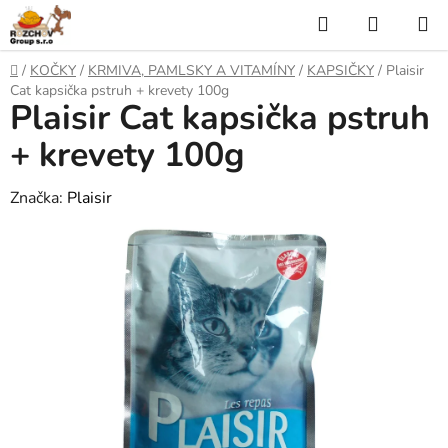
P
H
N
ř
l
Á
e
D
/
KOČKY
/
KRMIVA, PAMLSKY A VITAMÍNY
/
KAPSIČKY
/
Plaisir
j
o
e
K
Cat kapsička pstruh + krevety 100g
í
Plaisir Cat kapsička pstruh
m
t
ů
d
U
n
+ krevety 100g
a
a
P
o
Značka:
Plaisir
t
N
b
s
Í
a
h
K
O
Š
Í
K