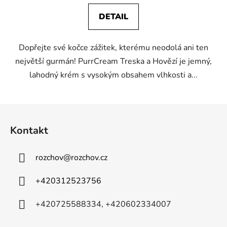
DETAIL
Dopřejte své kočce zážitek, kterému neodolá ani ten
největší gurmán! PurrCream Treska a Hovězí je jemný,
lahodný krém s vysokým obsahem vlhkosti a...
Z
á
Kontakt
p
a
rozchov
@
rozchov.cz
t
í
+420312523756
+420725588334, +420602334007