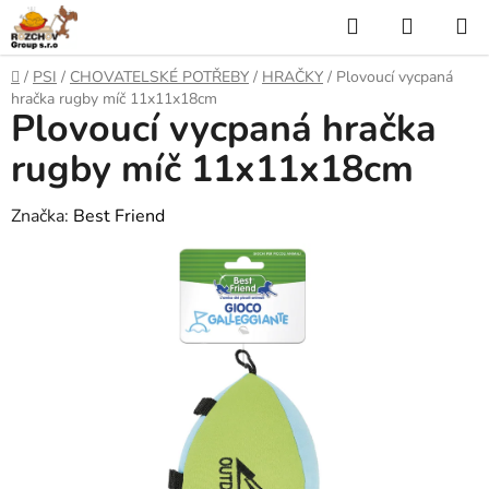
P
H
N
ř
l
Á
e
D
/
PSI
/
CHOVATELSKÉ POTŘEBY
/
HRAČKY
/
Plovoucí vycpaná
j
o
e
K
hračka rugby míč 11x11x18cm
í
Plovoucí vycpaná hračka
m
t
ů
d
U
n
rugby míč 11x11x18cm
a
a
P
o
Značka:
Best Friend
t
N
b
s
Í
a
h
K
O
Š
Í
K