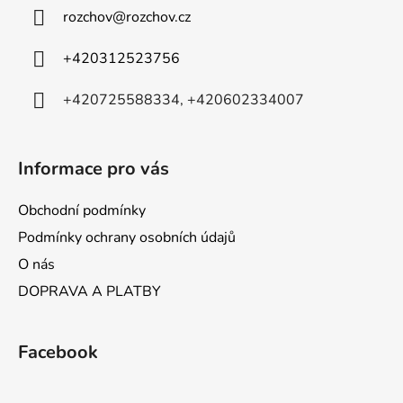
a
rozchov
@
rozchov.cz
t
í
+420312523756
+420725588334, +420602334007
Informace pro vás
Obchodní podmínky
Podmínky ochrany osobních údajů
O nás
DOPRAVA A PLATBY
Facebook