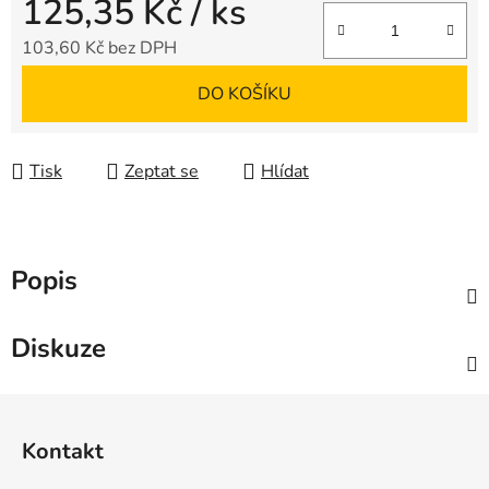
125,35 Kč
/ ks
103,60 Kč bez DPH
Měrná cena:
DO KOŠÍKU
Tisk
Zeptat se
Hlídat
Popis
Diskuze
Z
á
Kontakt
p